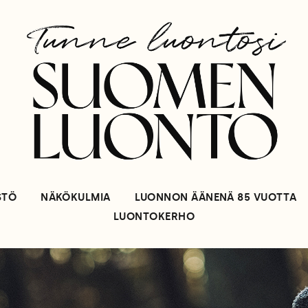
STÖ
NÄKÖKULMIA
LUONNON ÄÄNENÄ 85 VUOTTA
LUONTOKERHO