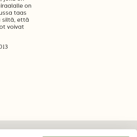
iraalalle on
uussa taas
siltä, että
ot voivat
2013