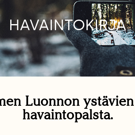
HAVAINTOKIRJA
en Luonnon ystävie
havaintopalsta.