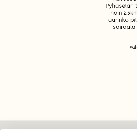
Pyhäselän t
noin 23km
aurinko pi
sairaala
Val