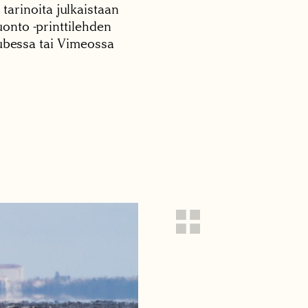
 tarinoita julkaistaan
onto -printtilehden
tubessa tai Vimeossa