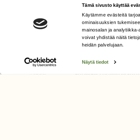
LEHTI
Tämä sivusto käyttää eväs
Uusin lehti
Käytämme evästeitä tarjoa
Tilaa Suomen Luonto
ominaisuuksien tukemisee
mainosalan ja analytiikka
Tilaa digilukuoikeus
voivat yhdistää näitä tietoja
Äänestä parasta juttua
heidän palvelujaan.
Tilaa uutiskirje
Näytä tiedot
SUOMEN LUONNON­SUOJ
LIITTO
Suomen Luonto -lehden kusta
Suomen luonnonsuojelu­liitto
.