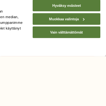
Hyväksy evästeet
an
TILAA
SUOMEN
sen median,
LUONNON
UUTIS­KIRJE
Muokkaa valintoja
. Kumppanimme
olet käyttänyt
Sähköpostiosoite
Vain välttämättömät
Hyväksyn tietojeni käytön
uutiskirjeen lähettämiseen
Tietosuojaseloste