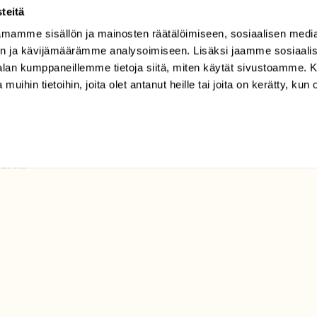
TILAAJAPALVELU
teitä
tilaajapalvelu@sll.fi
mamme sisällön ja mainosten räätälöimiseen, sosiaalisen medi
n ja kävijämäärämme analysoimiseen. Lisäksi jaamme sosiaali
(09) 228 08 210 (arkisin
klo 9-15)
-alan kumppaneillemme tietoja siitä, miten käytät sivustoamme
 muihin tietoihin, joita olet antanut heille tai joita on kerätty, kun 
Suomen
Luonto/tilaajapalvelu
Sörnäistenkatu 1
00580 Helsinki
ELU­
YHTEYSTIEDOT
ntaja on
Palautelomake
Yhteystiedot
palaute@suomenluonto.fi
Suomen Luonto
Sörnäistenkatu 1
00580 Helsinki