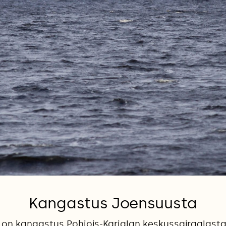
Kangastus Joensuusta
on kangastus Pohjois-Karjalan keskussairaalasta