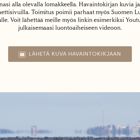
nasi alla olevalla lomakkeella. Havaintokirjan kuvia ja
tisivuilla. Toimitus poimii parhaat myös Suomen Lu
alle. Voit lähettää meille myös linkin esimerkiksi You
julkaisemaasi luontoaiheiseen videoon.
LÄHETÄ KUVA HAVAINTOKIRJAAN