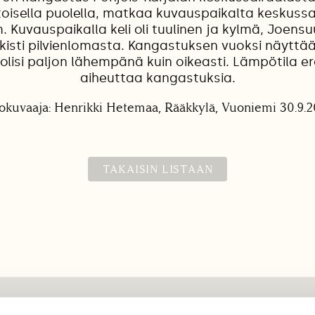
oisella puolella, matkaa kuvauspaikalta keskussa
. Kuvauspaikalla keli oli tuulinen ja kylmä, Joens
lkisti pilvienlomasta. Kangastuksen vuoksi näyttää 
 olisi paljon lähempänä kuin oikeasti. Lämpötila er
aiheuttaa kangastuksia.
okuvaaja: Henrikki Hetemaa, Rääkkylä, Vuoniemi 30.9.
TAKAISIN LISTAAN