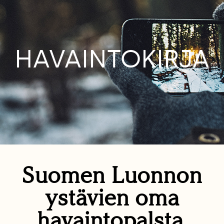
HAVAINTOKIRJA
Suomen Luonnon
ystävien oma
havaintopalsta.