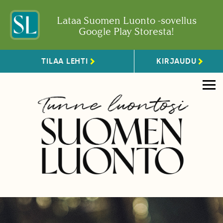
Lataa Suomen Luonto -sovellus
Google Play Storesta!
TILAA LEHTI
KIRJAUDU