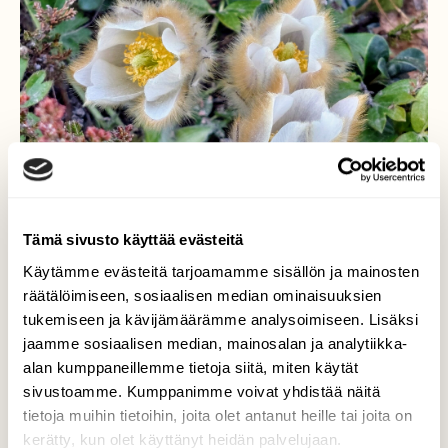
Tämä sivusto käyttää evästeitä
Käytämme evästeitä tarjoamamme sisällön ja mainosten
räätälöimiseen, sosiaalisen median ominaisuuksien
Kangasvuokot
tukemiseen ja kävijämäärämme analysoimiseen. Lisäksi
jaamme sosiaalisen median, mainosalan ja analytiikka-
Avautuneet kangasvuokot ilahduttavat aina.
alan kumppaneillemme tietoja siitä, miten käytät
Valokuvaaja: Tarja Naukkarinen, Savitaipale
sivustoamme. Kumppanimme voivat yhdistää näitä
16.4.2025
tietoja muihin tietoihin, joita olet antanut heille tai joita on
kerätty, kun olet käyttänyt heidän palvelujaan.