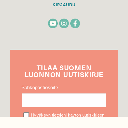
KIRJAUDU
TILAA
SUOMEN
LUONNON
UUTIS­KIRJE
Sähköpostiosoite
Hyväksyn tietojeni käytön uutiskirjeen
lähettämiseen