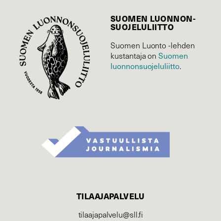
SUOMEN LUONNON­
SUOJELU­LIITTO
Suomen Luonto -lehden
Suomen
kustantaja on
luonnonsuojelu­liitto
.
TILAAJAPALVELU
tilaajapalvelu@sll.fi