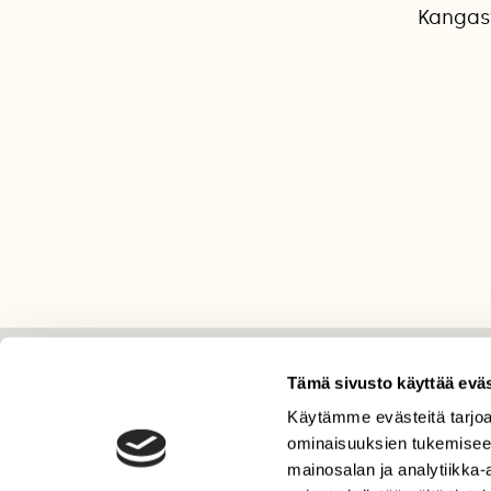
Kangasv
Tämä sivusto käyttää eväs
LEHTI
Käytämme evästeitä tarjoa
Uusin lehti
ominaisuuksien tukemisee
Tilaa Suomen Luonto
mainosalan ja analytiikka