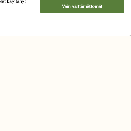
olet käyttänyt
Vain välttämättömät
Sähköpostiosoite
Hyväksyn tietojeni käytön
uutiskirjeen lähettämiseen
Tietosuojaseloste