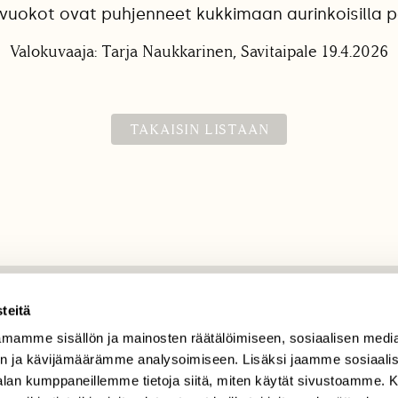
uokot ovat puhjenneet kukkimaan aurinkoisilla pa
Valokuvaaja: Tarja Naukkarinen, Savitaipale 19.4.2026
TAKAISIN LISTAAN
teitä
TILAAJAPALVELU
mamme sisällön ja mainosten räätälöimiseen, sosiaalisen medi
tilaajapalvelu@sll.fi
n ja kävijämäärämme analysoimiseen. Lisäksi jaamme sosiaali
(09) 228 08 210 (arkisin
-alan kumppaneillemme tietoja siitä, miten käytät sivustoamme