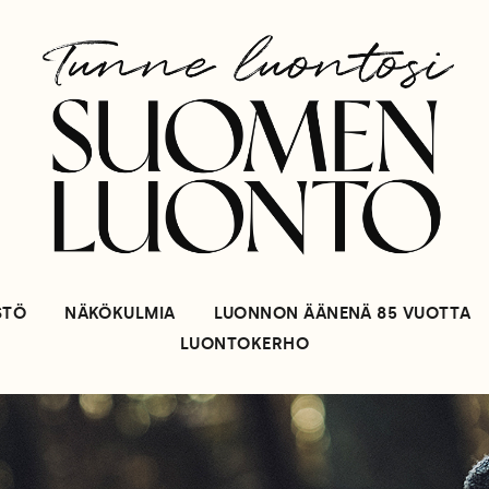
STÖ
NÄKÖKULMIA
LUONNON ÄÄNENÄ 85 VUOTTA
LUONTOKERHO