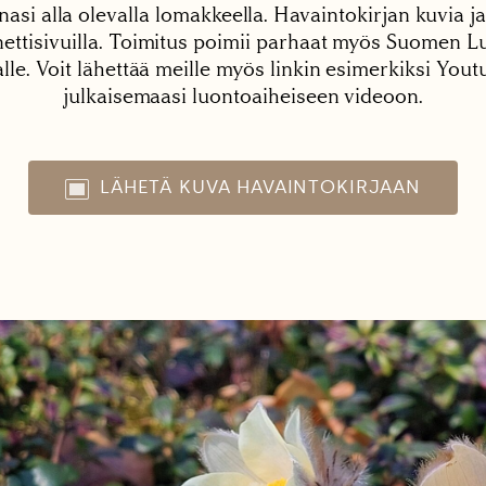
nasi alla olevalla lomakkeella. Havaintokirjan kuvia ja
tisivuilla. Toimitus poimii parhaat myös Suomen Lu
alle. Voit lähettää meille myös linkin esimerkiksi You
julkaisemaasi luontoaiheiseen videoon.
LÄHETÄ KUVA HAVAINTOKIRJAAN