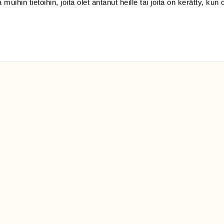
klo 9-15)
 muihin tietoihin, joita olet antanut heille tai joita on kerätty, kun 
Suomen
Luonto/tilaajapalvelu
Sörnäistenkatu 1
00580 Helsinki
ELU­
YHTEYSTIEDOT
ntaja on
Palautelomake
Yhteystiedot
palaute@suomenluonto.fi
Suomen Luonto
Sörnäistenkatu 1
00580 Helsinki
Mediatiedot
Tietosuojaseloste