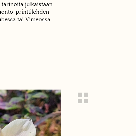
 tarinoita julkaistaan
onto -printtilehden
tubessa tai Vimeossa