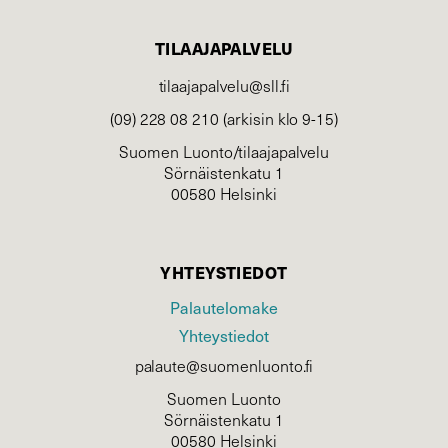
TILAAJAPALVELU
tilaajapalvelu@sll.fi
(09) 228 08 210 (arkisin klo 9-15)
Suomen Luonto/tilaajapalvelu
Sörnäistenkatu 1
00580 Helsinki
YHTEYSTIEDOT
Palautelomake
Yhteystiedot
palaute@suomenluonto.fi
Suomen Luonto
Sörnäistenkatu 1
00580 Helsinki