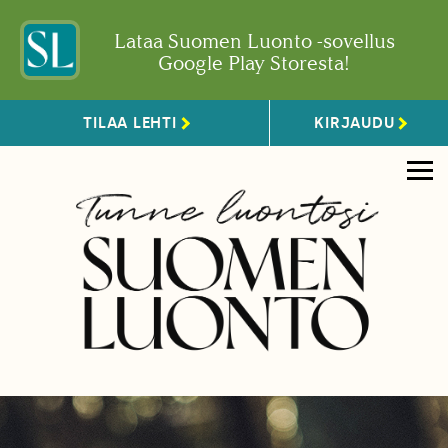
Lataa Suomen Luonto -sovellus
Google Play Storesta!
TILAA LEHTI
KIRJAUDU