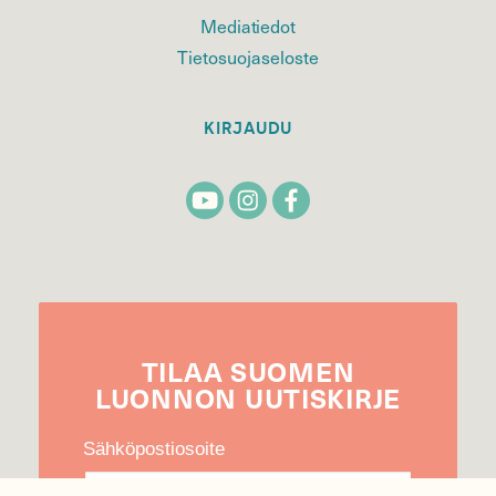
Mediatiedot
Tietosuojaseloste
KIRJAUDU
TILAA
SUOMEN
LUONNON
UUTIS­KIRJE
Sähköpostiosoite