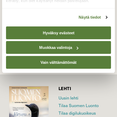
kasvava, näyttävästi pisaroiva kantokääpä
kerätty, kun olet käyttänyt heidän palvelujaan.
Valokuvaaja: Kirsi Nevalainen, Sipoonkorpi
21.10.2018
Näytä tiedot
Hyväksy evästeet
TAKAISIN LISTAAN
Muokkaa valintoja
Vain välttämättömät
LEHTI
Uusin lehti
Tilaa Suomen Luonto
Tilaa digilukuoikeus