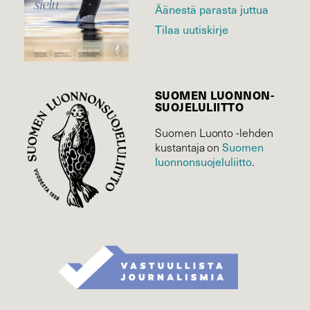
Äänestä parasta juttua
Tilaa uutiskirje
SUOMEN LUONNON­
SUOJELU­LIITTO
Suomen Luonto -lehden
Suomen
kustantaja on
luonnonsuojelu­liitto
.