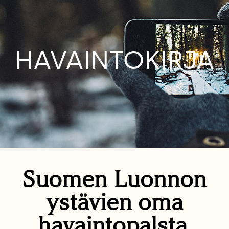
HAVAINTOKIRJA
Suomen Luonnon
ystävien oma
havaintopalsta.