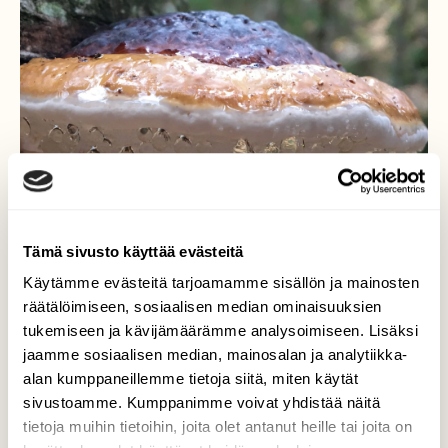
Tämä sivusto käyttää evästeitä
Käytämme evästeitä tarjoamamme sisällön ja mainosten
räätälöimiseen, sosiaalisen median ominaisuuksien
tukemiseen ja kävijämäärämme analysoimiseen. Lisäksi
jaamme sosiaalisen median, mainosalan ja analytiikka-
Kantokääpä
alan kumppaneillemme tietoja siitä, miten käytät
sivustoamme. Kumppanimme voivat yhdistää näitä
Sieniretkellä pysäytti lahon koivun rungolla
tietoja muihin tietoihin, joita olet antanut heille tai joita on