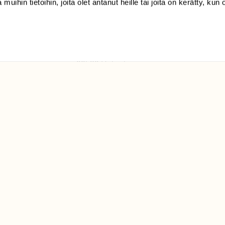
 muihin tietoihin, joita olet antanut heille tai joita on kerätty, kun 
(09) 228 08 210 (arkisin
klo 9-15)
Suomen
Luonto/tilaajapalvelu
Sörnäistenkatu 1
00580 Helsinki
ELU­
YHTEYSTIEDOT
ntaja on
Palautelomake
Yhteystiedot
palaute@suomenluonto.fi
Suomen Luonto
Sörnäistenkatu 1
00580 Helsinki
Mediatiedot
Tietosuojaseloste