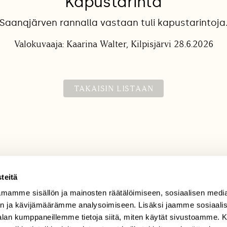
Kapustarinta
Saanqjärven rannalla vastaan tuli kapustarintoja
Valokuvaaja: Kaarina Walter, Kilpisjärvi 28.6.2026
TAKAISIN LISTAAN
teitä
mamme sisällön ja mainosten räätälöimiseen, sosiaalisen medi
TILAAJAPALVELU
n ja kävijämäärämme analysoimiseen. Lisäksi jaamme sosiaali
tilaajapalvelu@sll.fi
-alan kumppaneillemme tietoja siitä, miten käytät sivustoamme