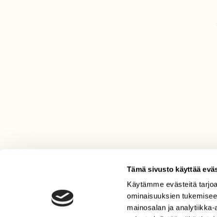
Tämä sivusto käyttää eväs
Käytämme evästeitä tarjoa
LEHTI
ominaisuuksien tukemisee
Uusin lehti
mainosalan ja analytiikka