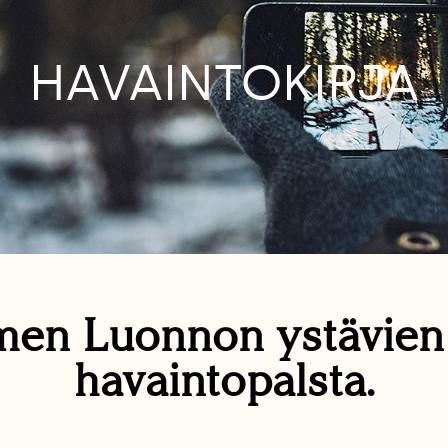
HAVAINTOKIRJA
en Luonnon ystävie
havaintopalsta.