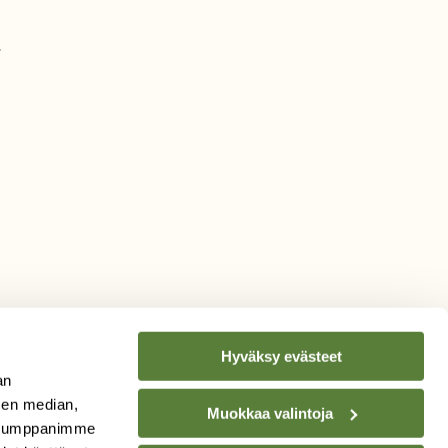
.
Hyväksy evästeet
an
sen median,
Muokkaa valintoja
. Kumppanimme
TILAA
SUOMEN