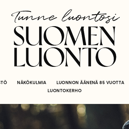
STÖ
NÄKÖKULMIA
LUONNON ÄÄNENÄ 85 VUOTTA
LUONTOKERHO