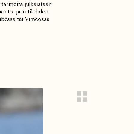
 tarinoita julkaistaan
onto -printtilehden
tubessa tai Vimeossa