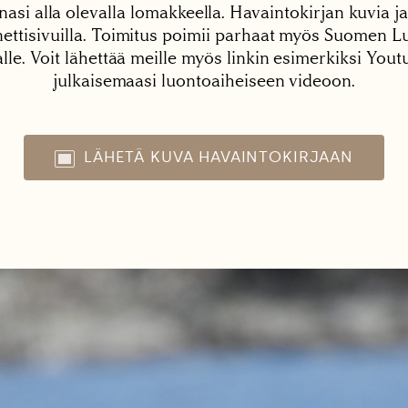
nasi alla olevalla lomakkeella. Havaintokirjan kuvia ja
tisivuilla. Toimitus poimii parhaat myös Suomen Lu
alle. Voit lähettää meille myös linkin esimerkiksi You
julkaisemaasi luontoaiheiseen videoon.
LÄHETÄ KUVA HAVAINTOKIRJAAN