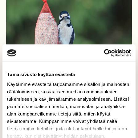
Tämä sivusto käyttää evästeitä
Käytämme evästeitä tarjoamamme sisällön ja mainosten
räätälöimiseen, sosiaalisen median ominaisuuksien
tukemiseen ja kävijämäärämme analysoimiseen. Lisäksi
Käpytikka
jaamme sosiaalisen median, mainosalan ja analytiikka-
alan kumppaneillemme tietoja siitä, miten käytät
Eilen laitoin linnuille ruokintapaikan. Tänään
sivustoamme. Kumppanimme voivat yhdistää näitä
sain vieraaksi käpytikan
tietoja muihin tietoihin, joita olet antanut heille tai joita on
kerätty, kun olet käyttänyt heidän palvelujaan.