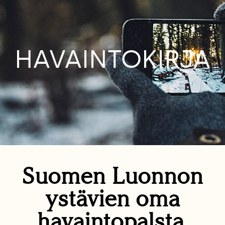
HAVAINTOKIRJA
Suomen Luonnon
ystävien oma
havaintopalsta.