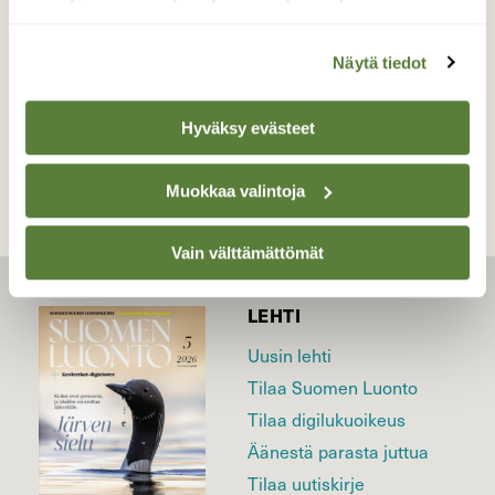
Valokuvaaja: Kaarlo Asikainen, Iisalmi 21.10.2017
Näytä tiedot
TAKAISIN LISTAAN
Hyväksy evästeet
Muokkaa valintoja
Vain välttämättömät
LEHTI
Uusin lehti
Tilaa Suomen Luonto
Tilaa digilukuoikeus
Äänestä parasta juttua
Tilaa uutiskirje