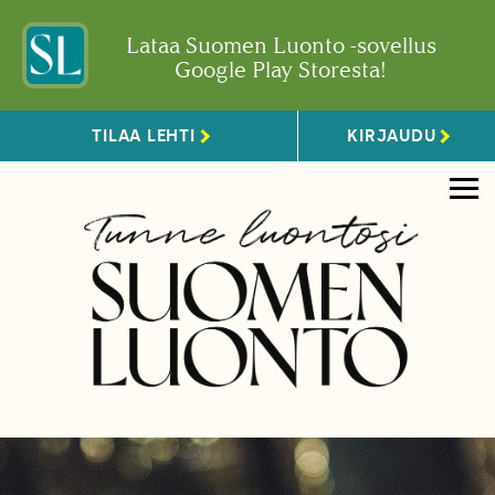
Lataa Suomen Luonto -sovellus
Google Play Storesta!
TILAA LEHTI
KIRJAUDU