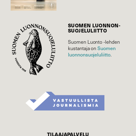
SUOMEN LUONNON­
SUOJELU­LIITTO
Suomen Luonto -lehden
Suomen
kustantaja on
luonnonsuojelu­liitto
.
TILAAJAPALVELU