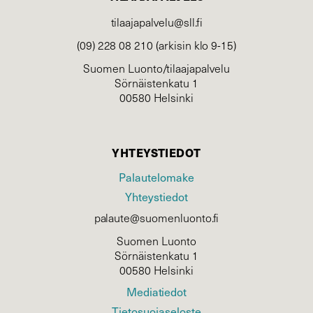
tilaajapalvelu@sll.fi
(09) 228 08 210 (arkisin klo 9-15)
Suomen Luonto/tilaajapalvelu
Sörnäistenkatu 1
00580 Helsinki
YHTEYSTIEDOT
Palautelomake
Yhteystiedot
palaute@suomenluonto.fi
Suomen Luonto
Sörnäistenkatu 1
00580 Helsinki
Mediatiedot
Tietosuojaseloste