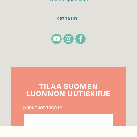
KIRJAUDU
TILAA
SUOMEN
LUONNON
UUTIS­KIRJE
Sähköpostiosoite
Hyväksyn tietojeni käytön uutiskirjeen