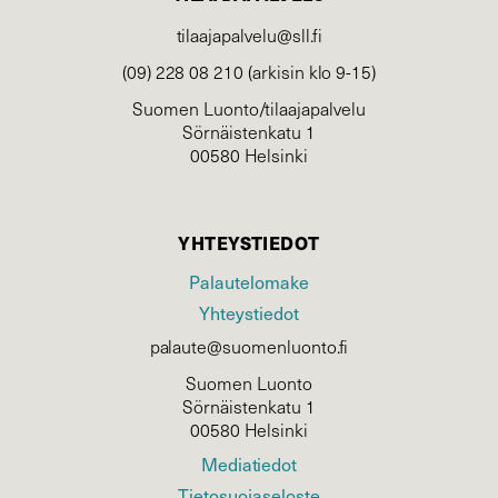
tilaajapalvelu@sll.fi
(09) 228 08 210 (arkisin klo 9-15)
Suomen Luonto/tilaajapalvelu
Sörnäistenkatu 1
00580 Helsinki
YHTEYSTIEDOT
Palautelomake
Yhteystiedot
palaute@suomenluonto.fi
Suomen Luonto
Sörnäistenkatu 1
00580 Helsinki
Mediatiedot
Tietosuojaseloste