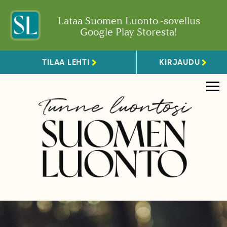
Lataa Suomen Luonto -sovellus
Google Play Storesta!
TILAA LEHTI
KIRJAUDU