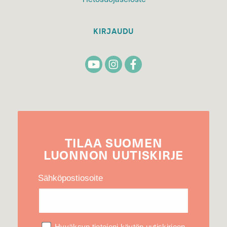
KIRJAUDU
TILAA
SUOMEN
LUONNON
UUTIS­KIRJE
Sähköpostiosoite
Hyväksyn tietojeni käytön uutiskirjeen