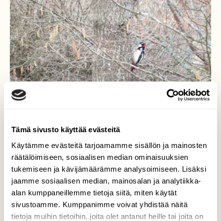
Tämä sivusto käyttää evästeitä
Käytämme evästeitä tarjoamamme sisällön ja mainosten
Käpytikka
räätälöimiseen, sosiaalisen median ominaisuuksien
tukemiseen ja kävijämäärämme analysoimiseen. Lisäksi
Käpytikka erottuu värikkyytensä takia hyvin
jaamme sosiaalisen median, mainosalan ja analytiikka-
vielä harmaassa ympäristössä
alan kumppaneillemme tietoja siitä, miten käytät
syöksähdellessään puusta puuhun.
sivustoamme. Kumppanimme voivat yhdistää näitä
Valokuvaaja: Risto Kangassalo, Kivipuisto, Raisio
tietoja muihin tietoihin, joita olet antanut heille tai joita on