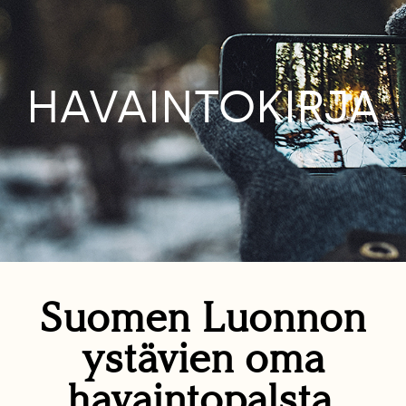
HAVAINTOKIRJA
Suomen Luonnon
ystävien oma
havaintopalsta.