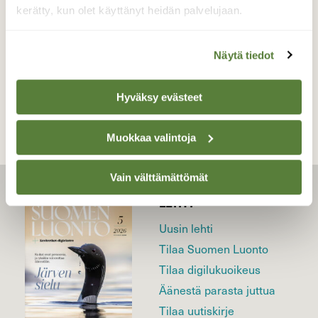
7.4.2021
kerätty, kun olet käyttänyt heidän palvelujaan.
Näytä tiedot
TAKAISIN LISTAAN
Hyväksy evästeet
Muokkaa valintoja
Vain välttämättömät
LEHTI
Uusin lehti
Tilaa Suomen Luonto
Tilaa digilukuoikeus
Äänestä parasta juttua
Tilaa uutiskirje