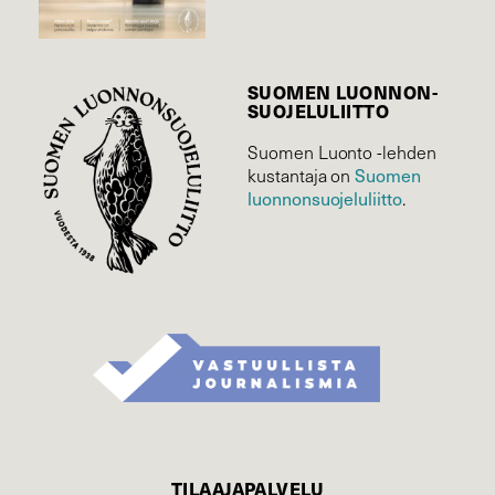
SUOMEN LUONNON­
SUOJELU­LIITTO
Suomen Luonto -lehden
Suomen
kustantaja on
luonnonsuojelu­liitto
.
TILAAJAPALVELU