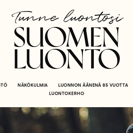
STÖ
NÄKÖKULMIA
LUONNON ÄÄNENÄ 85 VUOTTA
LUONTOKERHO