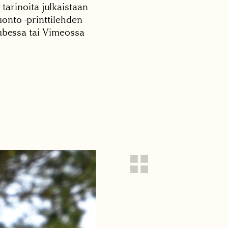
 tarinoita julkaistaan
onto -printtilehden
tubessa tai Vimeossa