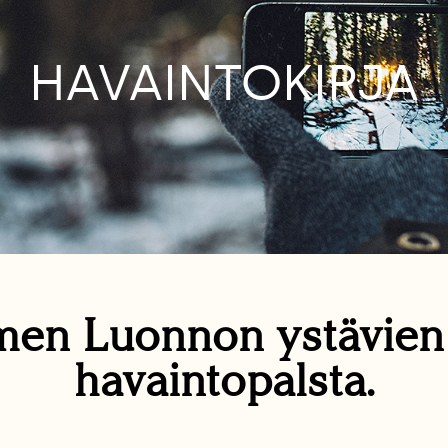
HAVAINTOKIRJA
en Luonnon ystävie
havaintopalsta.