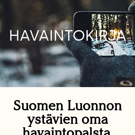
HAVAINTOKIRJA
Suomen Luonnon
ystävien oma
havaintopalsta.