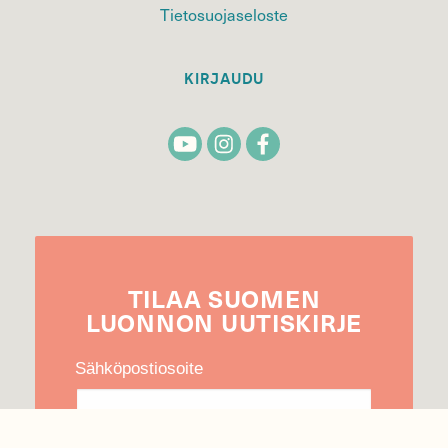
Tietosuojaseloste
KIRJAUDU
TILAA
SUOMEN
LUONNON
UUTIS­KIRJE
Sähköpostiosoite