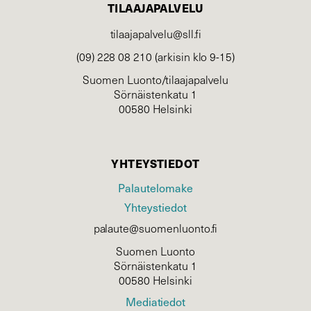
TILAAJAPALVELU
tilaajapalvelu@sll.fi
(09) 228 08 210 (arkisin klo 9-15)
Suomen Luonto/tilaajapalvelu
Sörnäistenkatu 1
00580 Helsinki
YHTEYSTIEDOT
Palautelomake
Yhteystiedot
palaute@suomenluonto.fi
Suomen Luonto
Sörnäistenkatu 1
00580 Helsinki
Mediatiedot