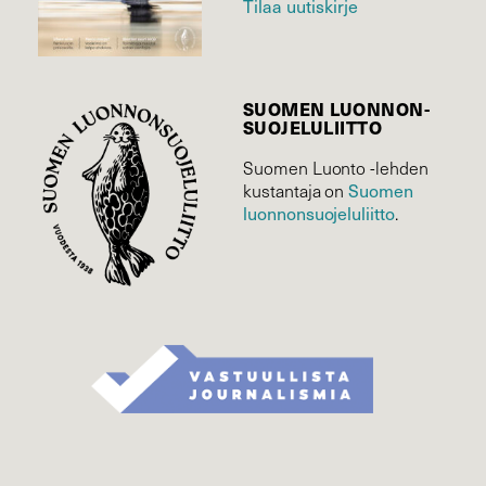
Tilaa uutiskirje
SUOMEN LUONNON­
SUOJELU­LIITTO
Suomen Luonto -lehden
Suomen
kustantaja on
luonnonsuojelu­liitto
.