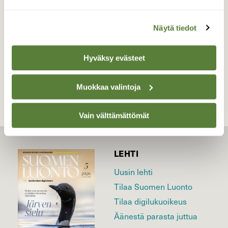
Valokuvaaja: Jaana Saarelainen, Noljakka, Joensuu
7.3.2026
Näytä tiedot
Hyväksy evästeet
TAKAISIN LISTAAN
Muokkaa valintoja
Vain välttämättömät
LEHTI
Uusin lehti
Tilaa Suomen Luonto
Tilaa digilukuoikeus
Äänestä parasta juttua