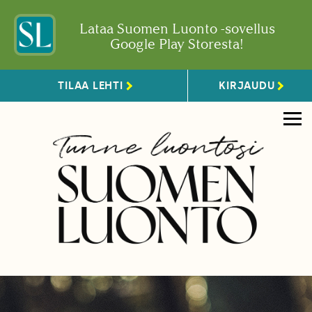
Lataa Suomen Luonto -sovellus
Google Play Storesta!
TILAA LEHTI
KIRJAUDU