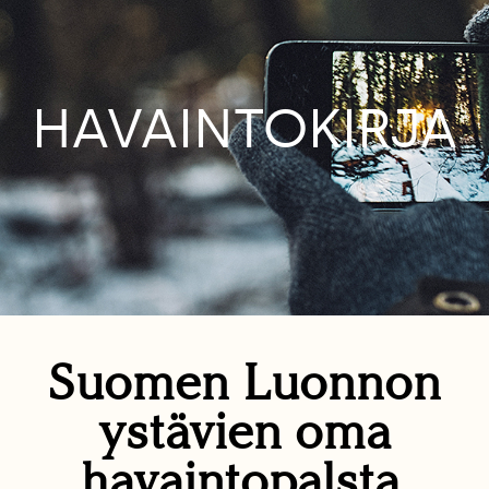
HAVAINTOKIRJA
Suomen Luonnon
ystävien oma
havaintopalsta.