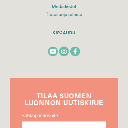
Mediatiedot
Tietosuojaseloste
KIRJAUDU
TILAA
SUOMEN
LUONNON
UUTIS­KIRJE
Sähköpostiosoite