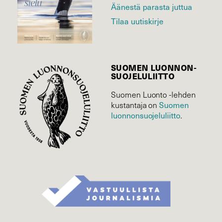
Äänestä parasta juttua
Tilaa uutiskirje
SUOMEN LUONNON­
SUOJELU­LIITTO
Suomen Luonto -lehden
kustantaja on
Suomen
luonnonsuojelu­liitto
.