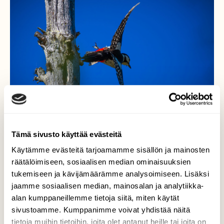
Tämä sivusto käyttää evästeitä
Käytämme evästeitä tarjoamamme sisällön ja mainosten
räätälöimiseen, sosiaalisen median ominaisuuksien
Käpytikka kävi hakeen
tukemiseen ja kävijämäärämme analysoimiseen. Lisäksi
jaamme sosiaalisen median, mainosalan ja analytiikka-
syötävää
alan kumppaneillemme tietoja siitä, miten käytät
sivustoamme. Kumppanimme voivat yhdistää näitä
Olin lintuja kuvailemassa erään suon laidalla
tietoja muihin tietoihin, joita olet antanut heille tai joita on
Pudasjärvellä. Tämä tikka kävi viereisistä