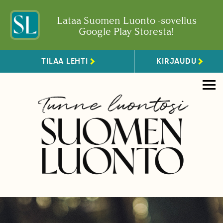
Lataa Suomen Luonto -sovellus
Google Play Storesta!
TILAA LEHTI
KIRJAUDU