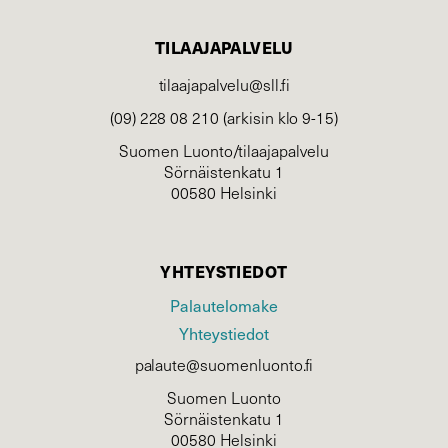
TILAAJAPALVELU
tilaajapalvelu@sll.fi
(09) 228 08 210 (arkisin klo 9-15)
Suomen Luonto/tilaajapalvelu
Sörnäistenkatu 1
00580 Helsinki
YHTEYSTIEDOT
Palautelomake
Yhteystiedot
palaute@suomenluonto.fi
Suomen Luonto
Sörnäistenkatu 1
00580 Helsinki