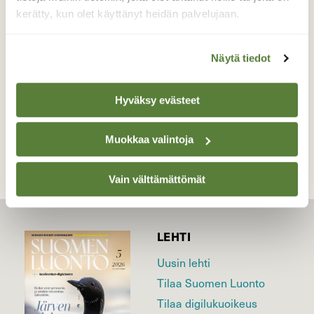
keloista kaiveleen hyönteisiä.
kerätty, kun olet käyttänyt heidän palvelujaan.
Valokuvaaja: Jesse Eilola, Pudasjärvi 30.5.2026
Näytä tiedot
Hyväksy evästeet
TAKAISIN LISTAAN
Muokkaa valintoja
Vain välttämättömät
LEHTI
Uusin lehti
Tilaa Suomen Luonto
Tilaa digilukuoikeus