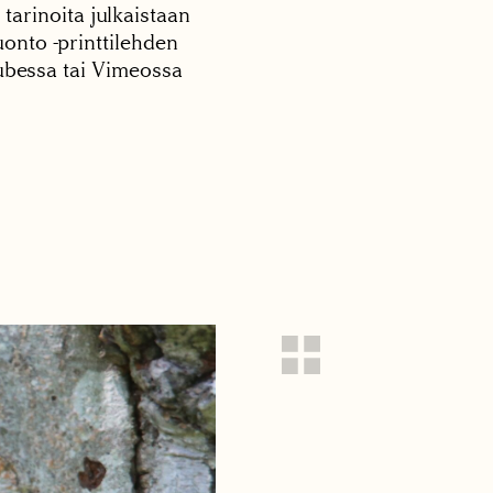
 tarinoita julkaistaan
onto -printtilehden
tubessa tai Vimeossa