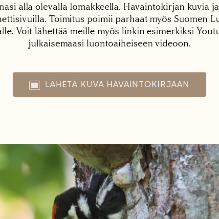
nasi alla olevalla lomakkeella. Havaintokirjan kuvia ja
tisivuilla. Toimitus poimii parhaat myös Suomen Lu
alle. Voit lähettää meille myös linkin esimerkiksi You
julkaisemaasi luontoaiheiseen videoon.
LÄHETÄ KUVA HAVAINTOKIRJAAN