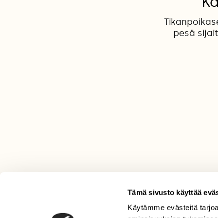
Kä
Tikanpoikas
pesä sijai
Tämä sivusto käyttää eväs
Käytämme evästeitä tarjoa
LEHTI