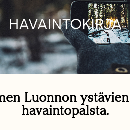
HAVAINTOKIRJA
en Luonnon ystävie
havaintopalsta.