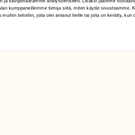
n ja kävijämäärämme analysoimiseen. Lisäksi jaamme sosiaali
tilaajapalvelu@sll.fi
-alan kumppaneillemme tietoja siitä, miten käytät sivustoamme
 muihin tietoihin, joita olet antanut heille tai joita on kerätty, kun 
(09) 228 08 210 (arkisin
klo 9-15)
Suomen
Luonto/tilaajapalvelu
Sörnäistenkatu 1
00580 Helsinki
ELU­
YHTEYSTIEDOT
ntaja on
Palautelomake
Yhteystiedot
palaute@suomenluonto.fi
Suomen Luonto
Sörnäistenkatu 1
00580 Helsinki
Mediatiedot