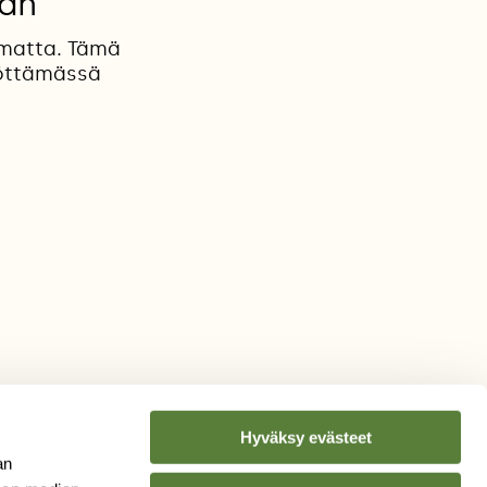
aan
amatta. Tämä
syöttämässä
Hyväksy evästeet
an