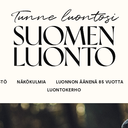
STÖ
NÄKÖKULMIA
LUONNON ÄÄNENÄ 85 VUOTTA
LUONTOKERHO