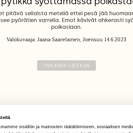
pytikka syöttämässä poikast
et pitävä sellaista meteliä ettei pesä jää huoma
tsee pyörätien varrella. Emot kävivät ahkerasti 
poikasiaan.
Valokuvaaja: Jaana Saarelainen, Joensuu 14.6.2023
TAKAISIN LISTAAN
teitä
mamme sisällön ja mainosten räätälöimiseen, sosiaalisen medi
TILAAJAPALVELU