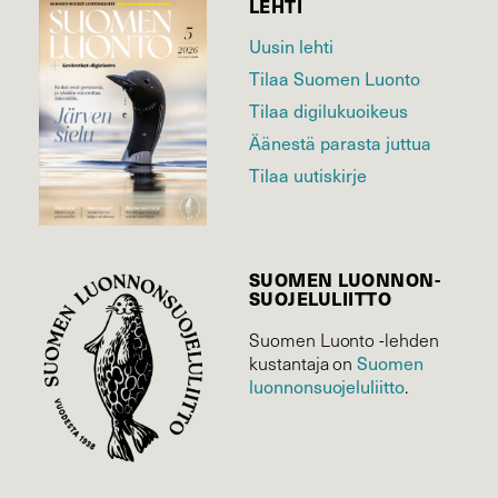
LEHTI
Uusin lehti
Tilaa Suomen Luonto
Tilaa digilukuoikeus
Äänestä parasta juttua
Tilaa uutiskirje
SUOMEN LUONNON­
SUOJELU­LIITTO
Suomen Luonto -lehden
Suomen
kustantaja on
luonnonsuojelu­liitto
.