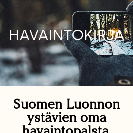
HAVAINTOKIRJA
Suomen Luonnon
ystävien oma
havaintopalsta.