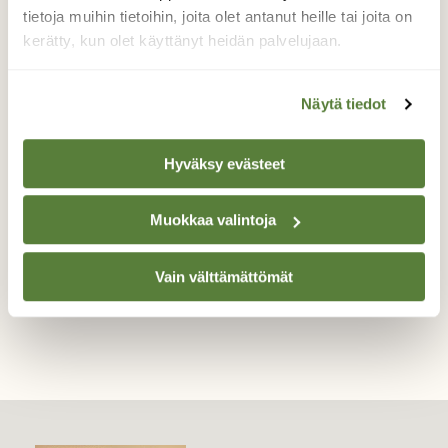
poikasille
tietoja muihin tietoihin, joita olet antanut heille tai joita on
kerätty, kun olet käyttänyt heidän palvelujaan.
Mänty on hyvä kolopuu. Vanhoja koloja on
ainakin viisi. Metsässä tikanpojat viipyilevät
vielä pesässä, mutta takapihallani poikaset
Näytä tiedot
liikkuvat jo itsenäisesti.
Valokuvaaja: Reijo Juurinen, Nuuksion
Hyväksy evästeet
kansallispuisto Kesäkuu
Muokkaa valintoja
TAKAISIN LISTAAN
Vain välttämättömät