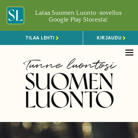
Lataa Suomen Luonto -sovellus
Google Play Storesta!
TILAA LEHTI
KIRJAUDU