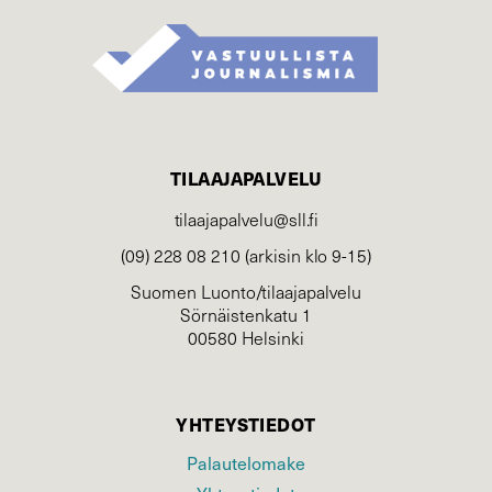
TILAAJAPALVELU
tilaajapalvelu@sll.fi
(09) 228 08 210 (arkisin klo 9-15)
Suomen Luonto/tilaajapalvelu
Sörnäistenkatu 1
00580 Helsinki
YHTEYSTIEDOT
Palautelomake