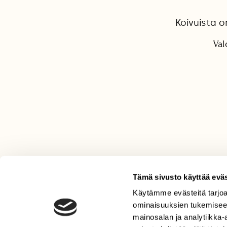
Koivuista o
Val
Tämä sivusto käyttää eväs
Käytämme evästeitä tarjoa
LEHTI
ominaisuuksien tukemisee
Uusin lehti
mainosalan ja analytiikka