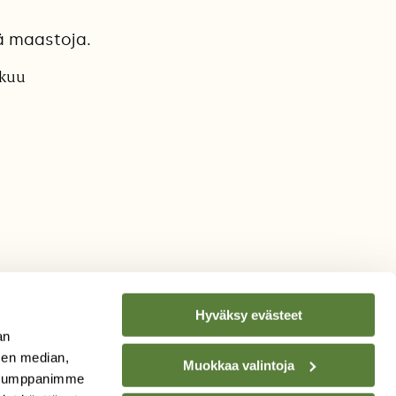
ää maastoja.
akuu
Hyväksy evästeet
an
sen median,
Muokkaa valintoja
. Kumppanimme
TILAA
SUOMEN