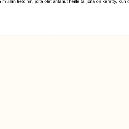
 muihin tietoihin, joita olet antanut heille tai joita on kerätty, kun 
(09) 228 08 210 (arkisin
klo 9-15)
Suomen
Luonto/tilaajapalvelu
Sörnäistenkatu 1
00580 Helsinki
ELU­
YHTEYSTIEDOT
ntaja on
Palautelomake
Yhteystiedot
palaute@suomenluonto.fi
Suomen Luonto
Sörnäistenkatu 1
00580 Helsinki
Mediatiedot
Tietosuojaseloste