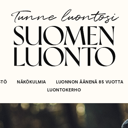
STÖ
NÄKÖKULMIA
LUONNON ÄÄNENÄ 85 VUOTTA
LUONTOKERHO