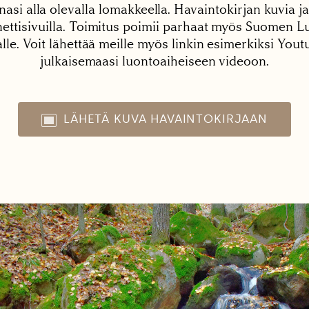
nasi alla olevalla lomakkeella. Havaintokirjan kuvia ja
tisivuilla. Toimitus poimii parhaat myös Suomen Lu
alle. Voit lähettää meille myös linkin esimerkiksi You
julkaisemaasi luontoaiheiseen videoon.
LÄHETÄ KUVA HAVAINTOKIRJAAN