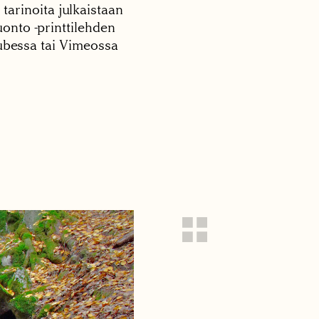
 tarinoita julkaistaan
onto -printtilehden
tubessa tai Vimeossa