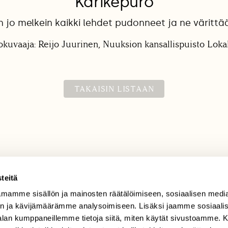
Karikepuro
n jo melkein kaikki lehdet pudonneet ja ne väritt
okuvaaja: Reijo Juurinen, Nuuksion kansallispuisto Lok
TAKAISIN LISTAAN
teitä
mamme sisällön ja mainosten räätälöimiseen, sosiaalisen medi
TILAAJAPALVELU
n ja kävijämäärämme analysoimiseen. Lisäksi jaamme sosiaali
tilaajapalvelu@sll.fi
-alan kumppaneillemme tietoja siitä, miten käytät sivustoamme