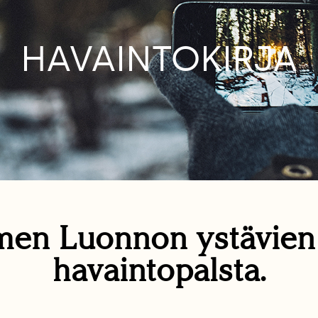
HAVAINTOKIRJA
en Luonnon ystävie
havaintopalsta.