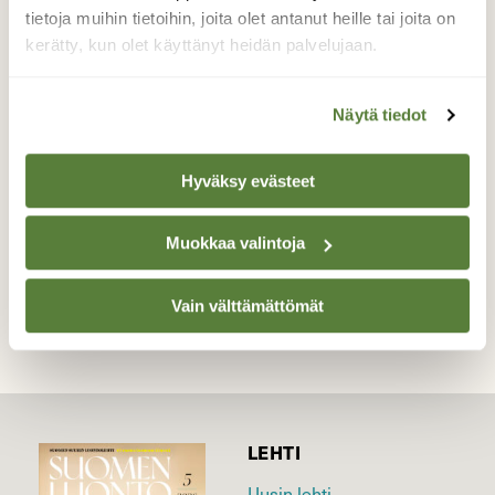
Olimme Mönnin sillalla ihastelemassa
tietoja muihin tietoihin, joita olet antanut heille tai joita on
auringolaskua, kun näimme tämän karmean
kerätty, kun olet käyttänyt heidän palvelujaan.
hämähäkin riippuvan sillankaiteesta. Mikä
laji lie kyseessä?
Näytä tiedot
Valokuvaaja: Jaana Saarelainen, Mönni, Kontiolahti
11.8.21
Hyväksy evästeet
Muokkaa valintoja
TAKAISIN LISTAAN
Vain välttämättömät
LEHTI
Uusin lehti