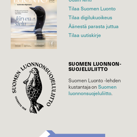
Tilaa Suomen Luonto
Tilaa digilukuoikeus
Äänestä parasta juttua
Tilaa uutiskirje
SUOMEN LUONNON­
SUOJELU­LIITTO
Suomen Luonto -lehden
kustantaja on
Suomen
luonnonsuojelu­liitto
.