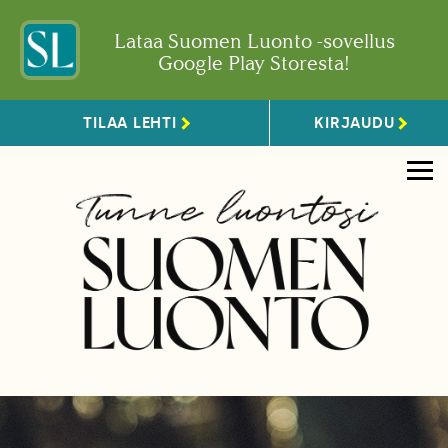
Lataa Suomen Luonto -sovellus
Google Play Storesta!
TILAA LEHTI
KIRJAUDU