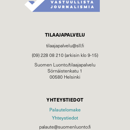
TILAAJAPALVELU
tilaajapalvelu@sll.fi
(09) 228 08 210 (arkisin klo 9-15)
Suomen Luonto/tilaajapalvelu
Sörnäistenkatu 1
00580 Helsinki
YHTEYSTIEDOT
Palautelomake
Yhteystiedot
palaute@suomenluonto.fi