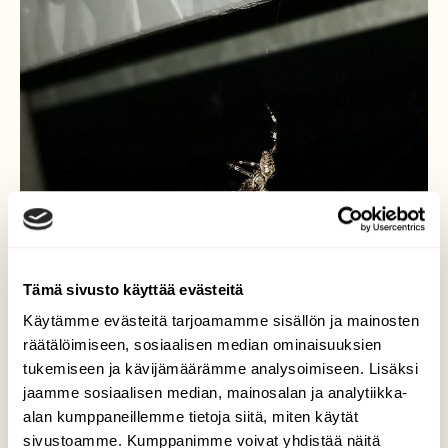
Tämä sivusto käyttää evästeitä
Käytämme evästeitä tarjoamamme sisällön ja mainosten
räätälöimiseen, sosiaalisen median ominaisuuksien
tukemiseen ja kävijämäärämme analysoimiseen. Lisäksi
Karme rotiska riippui sillan
jaamme sosiaalisen median, mainosalan ja analytiikka-
kaiteen alla
alan kumppaneillemme tietoja siitä, miten käytät
sivustoamme. Kumppanimme voivat yhdistää näitä