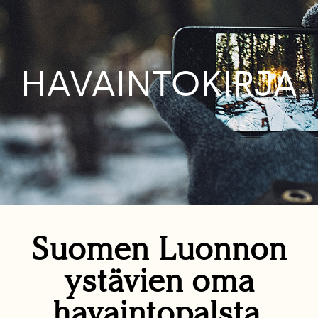
HAVAINTOKIRJA
Suomen Luonnon
ystävien oma
havaintopalsta.