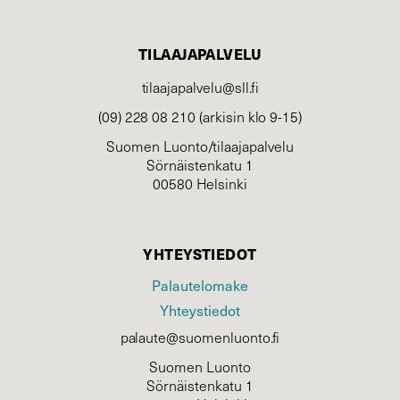
TILAAJAPALVELU
tilaajapalvelu@sll.fi
(09) 228 08 210 (arkisin klo 9-15)
Suomen Luonto/tilaajapalvelu
Sörnäistenkatu 1
00580 Helsinki
YHTEYSTIEDOT
Palautelomake
Yhteystiedot
palaute@suomenluonto.fi
Suomen Luonto
Sörnäistenkatu 1