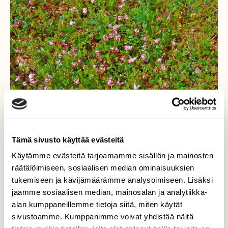
Tämä sivusto käyttää evästeitä
Käytämme evästeitä tarjoamamme sisällön ja mainosten
räätälöimiseen, sosiaalisen median ominaisuuksien
Karpalo kukkii
tukemiseen ja kävijämäärämme analysoimiseen. Lisäksi
jaamme sosiaalisen median, mainosalan ja analytiikka-
On ollut liian kuivaa, mutta ehkä karpaloille
alan kumppaneillemme tietoja siitä, miten käytät
riittää kosteutta. Mustikka satoa kuivuus jo
sivustoamme. Kumppanimme voivat yhdistää näitä
huonontaa. Kukinta oli vielä hyvää. Puroissa