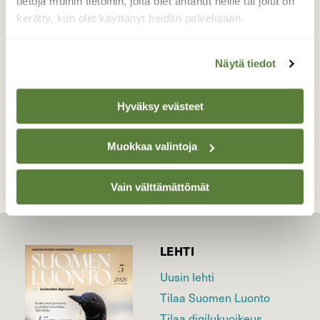
tietoja muihin tietoihin, joita olet antanut heille tai joita on
ei vesi enää virtaa.
kerätty, kun olet käyttänyt heidän palvelujaan.
Valokuvaaja: Reijo Juurinen, Nuuksion
kansallispuisto Kesäkuu
Näytä tiedot
Hyväksy evästeet
TAKAISIN LISTAAN
Muokkaa valintoja
Vain välttämättömät
LEHTI
Uusin lehti
Tilaa Suomen Luonto
Tilaa digilukuoikeus