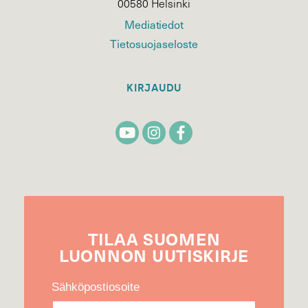
00580 Helsinki
Mediatiedot
Tietosuojaseloste
KIRJAUDU
TILAA
SUOMEN
LUONNON
UUTIS­KIRJE
Sähköpostiosoite