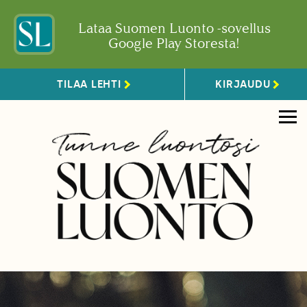
Lataa Suomen Luonto -sovellus
Google Play Storesta!
TILAA LEHTI
KIRJAUDU