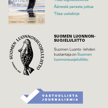
Äänestä parasta juttua
Tilaa uutiskirje
SUOMEN LUONNON­
SUOJELU­LIITTO
Suomen Luonto -lehden
Suomen
kustantaja on
luonnonsuojelu­liitto
.