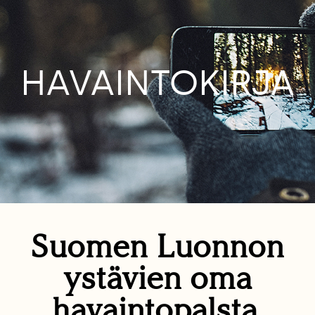
HAVAINTOKIRJA
Suomen Luonnon
ystävien oma
havaintopalsta.