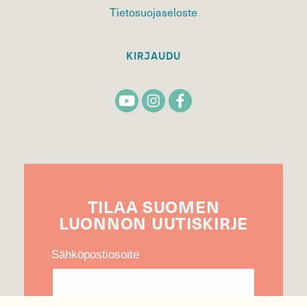
Tietosuojaseloste
KIRJAUDU
TILAA
SUOMEN
LUONNON
UUTIS­KIRJE
Sähköpostiosoite