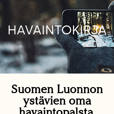
HAVAINTOKIRJA
Suomen Luonnon
ystävien oma
havaintopalsta.