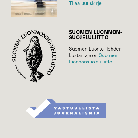
Tilaa uutiskirje
SUOMEN LUONNON­
SUOJELU­LIITTO
Suomen Luonto -lehden
Suomen
kustantaja on
luonnonsuojelu­liitto
.