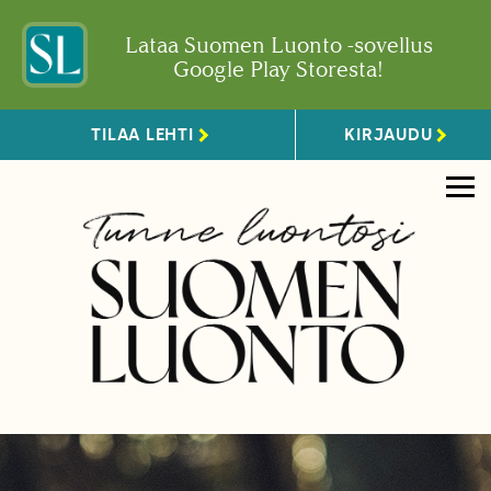
Lataa Suomen Luonto -sovellus
Google Play Storesta!
TILAA LEHTI
KIRJAUDU