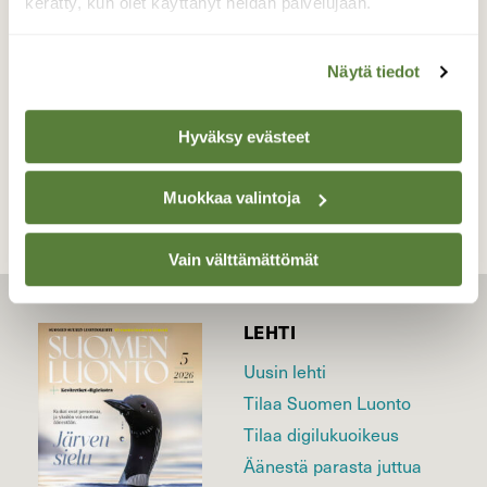
kerätty, kun olet käyttänyt heidän palvelujaan.
Valokuvaaja: Markku Pelkonen, Jyväskylä
31.07.2023
Näytä tiedot
TAKAISIN LISTAAN
Hyväksy evästeet
Muokkaa valintoja
Vain välttämättömät
LEHTI
Uusin lehti
Tilaa Suomen Luonto
Tilaa digilukuoikeus
Äänestä parasta juttua