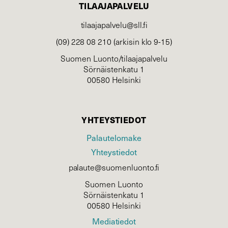
TILAAJAPALVELU
tilaajapalvelu@sll.fi
(09) 228 08 210 (arkisin klo 9-15)
Suomen Luonto/tilaajapalvelu
Sörnäistenkatu 1
00580 Helsinki
YHTEYSTIEDOT
Palautelomake
Yhteystiedot
palaute@suomenluonto.fi
Suomen Luonto
Sörnäistenkatu 1
00580 Helsinki
Mediatiedot