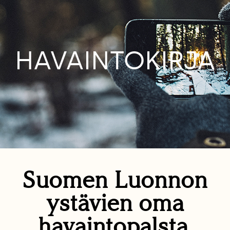
HAVAINTOKIRJA
Suomen Luonnon
ystävien oma
havaintopalsta.