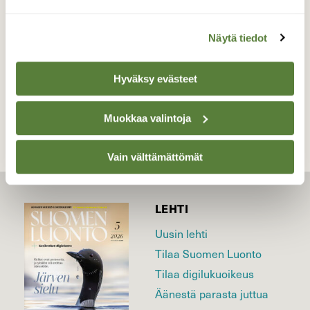
Valokuvaaja: Liisa Niiva-Korpela, Lappeenranta
23.8.2021
Näytä tiedot
Hyväksy evästeet
TAKAISIN LISTAAN
Muokkaa valintoja
Vain välttämättömät
LEHTI
Uusin lehti
Tilaa Suomen Luonto
Tilaa digilukuoikeus
Äänestä parasta juttua