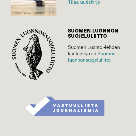
Tilaa uutiskirje
SUOMEN LUONNON­
SUOJELU­LIITTO
Suomen Luonto -lehden
Suomen
kustantaja on
luonnonsuojelu­liitto
.