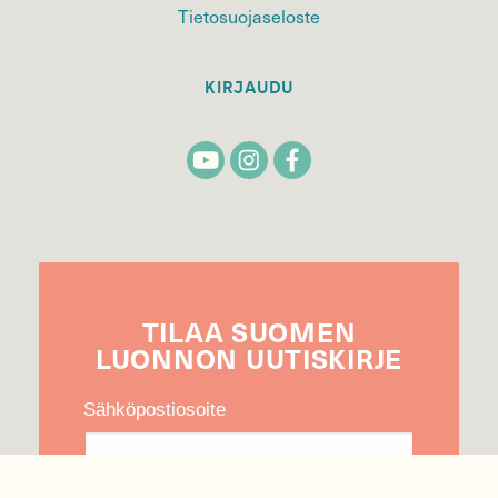
Tietosuojaseloste
KIRJAUDU
TILAA
SUOMEN
LUONNON
UUTIS­KIRJE
Sähköpostiosoite