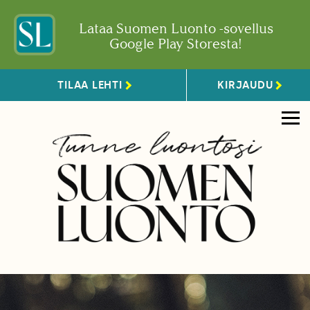
Lataa Suomen Luonto -sovellus
Google Play Storesta!
TILAA LEHTI
KIRJAUDU