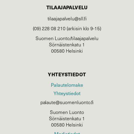
TILAAJAPALVELU
tilaajapalvelu@sll.fi
(09) 228 08 210 (arkisin klo 9-15)
Suomen Luonto/tilaajapalvelu
Sörnäistenkatu 1
00580 Helsinki
YHTEYSTIEDOT
Palautelomake
Yhteystiedot
palaute@suomenluonto.fi
Suomen Luonto
Sörnäistenkatu 1
00580 Helsinki
Mediatiedot