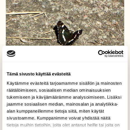
Tämä sivusto käyttää evästeitä
Käytämme evästeitä tarjoamamme sisällön ja mainosten
räätälöimiseen, sosiaalisen median ominaisuuksien
tukemiseen ja kävijämäärämme analysoimiseen. Lisäksi
Karttaperhonen toinen
jaamme sosiaalisen median, mainosalan ja analytiikka-
sukupolvi
alan kumppaneillemme tietoja siitä, miten käytät
sivustoamme. Kumppanimme voivat yhdistää näitä
Saarikylät Kangasala. Oinontie 5. 7.7.2021
tietoja muihin tietoihin, joita olet antanut heille tai joita on