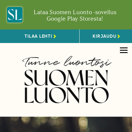
Lataa Suomen Luonto -sovellus
Google Play Storesta!
TILAA LEHTI
KIRJAUDU