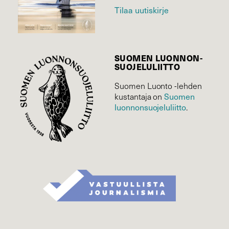
Tilaa uutiskirje
SUOMEN LUONNON­
SUOJELU­LIITTO
Suomen Luonto -lehden
Suomen
kustantaja on
luonnonsuojelu­liitto
.