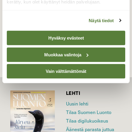
kerätty, kun olet käyttänyt heidän palvelujaan.
Valokuvaaja: virpi kurki, Saarikylät Kangasala.
Oinontie 5 7.7.2021
Näytä tiedot
TAKAISIN LISTAAN
Hyväksy evästeet
Muokkaa valintoja
Vain välttämättömät
LEHTI
Uusin lehti
Tilaa Suomen Luonto
Tilaa digilukuoikeus
Äänestä parasta juttua