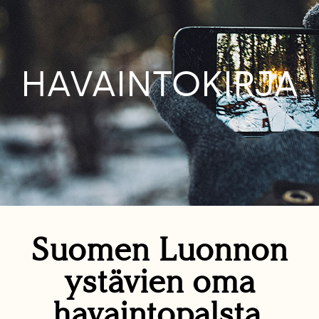
HAVAINTOKIRJA
Suomen Luonnon
ystävien oma
havaintopalsta.