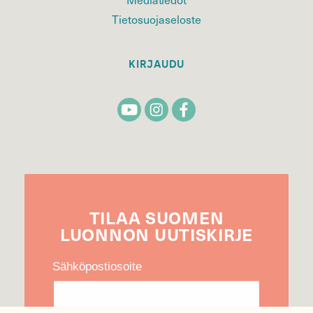
Tietosuojaseloste
KIRJAUDU
TILAA
SUOMEN
LUONNON
UUTIS­KIRJE
Sähköpostiosoite