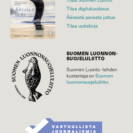
Tilaa digilukuoikeus
Äänestä parasta juttua
Tilaa uutiskirje
SUOMEN LUONNON­
SUOJELU­LIITTO
Suomen Luonto -lehden
kustantaja on
Suomen
luonnonsuojelu­liitto
.