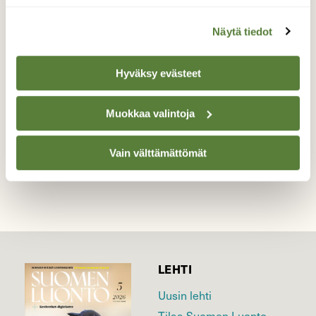
Kastanjat kypsyvät
Näytä tiedot
Pian ne alkavat putoilla maahan.
Hyväksy evästeet
Valokuvaaja: Reijo Juurinen, Helsinki Elokuu
Muokkaa valintoja
TAKAISIN LISTAAN
Vain välttämättömät
LEHTI
Uusin lehti
Tilaa Suomen Luonto