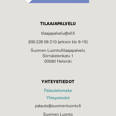
TILAAJAPALVELU
tilaajapalvelu@sll.fi
(09) 228 08 210 (arkisin klo 9-15)
Suomen Luonto/tilaajapalvelu
Sörnäistenkatu 1
00580 Helsinki
YHTEYSTIEDOT
Palautelomake
Yhteystiedot
palaute@suomenluonto.fi
Suomen Luonto