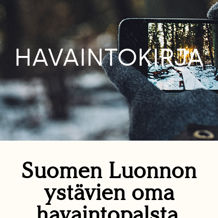
HAVAINTOKIRJA
Suomen Luonnon
ystävien oma
havaintopalsta.