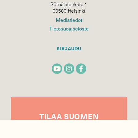
Sörnäistenkatu 1
00580 Helsinki
Mediatiedot
Tietosuojaseloste
KIRJAUDU
TILAA
SUOMEN
LUONNON
UUTIS­KIRJE
Sähköpostiosoite