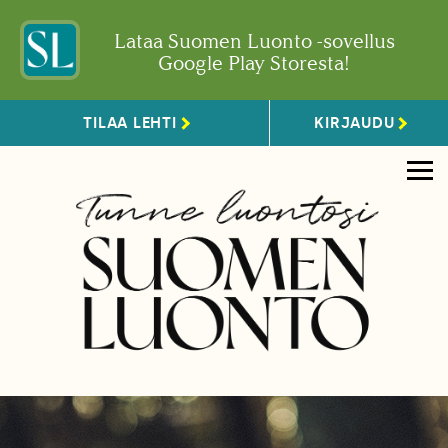
Lataa Suomen Luonto -sovellus
Google Play Storesta!
TILAA LEHTI
KIRJAUDU