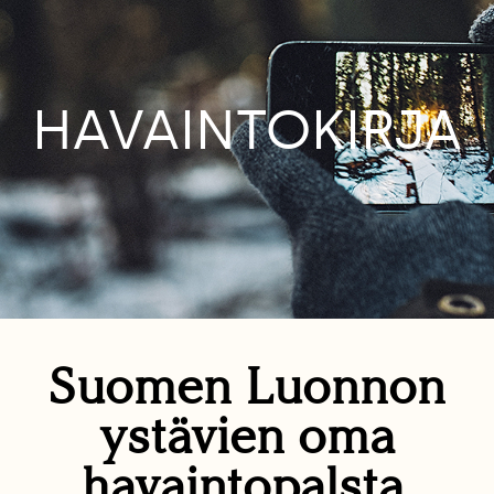
HAVAINTOKIRJA
Suomen Luonnon
ystävien oma
havaintopalsta.