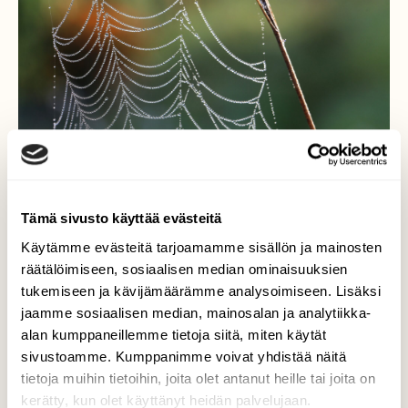
Tämä sivusto käyttää evästeitä
Käytämme evästeitä tarjoamamme sisällön ja mainosten
räätälöimiseen, sosiaalisen median ominaisuuksien
tukemiseen ja kävijämäärämme analysoimiseen. Lisäksi
Kastetta seitissä
jaamme sosiaalisen median, mainosalan ja analytiikka-
alan kumppaneillemme tietoja siitä, miten käytät
Syksyn merkki on kaste maassa.
sivustoamme. Kumppanimme voivat yhdistää näitä
tietoja muihin tietoihin, joita olet antanut heille tai joita on
Valokuvaaja: Jaana Saarelainen, Marjala, Joensuu
kerätty, kun olet käyttänyt heidän palvelujaan.