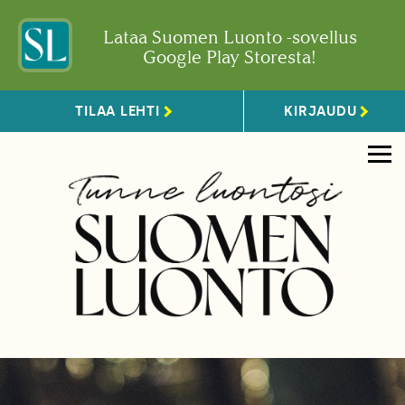
Lataa Suomen Luonto -sovellus
Google Play Storesta!
TILAA LEHTI
KIRJAUDU