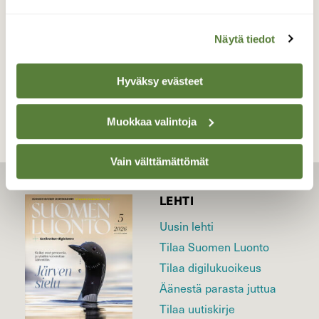
30.8.2024
Näytä tiedot
TAKAISIN LISTAAN
Hyväksy evästeet
Muokkaa valintoja
Vain välttämättömät
LEHTI
Uusin lehti
Tilaa Suomen Luonto
Tilaa digilukuoikeus
Äänestä parasta juttua
Tilaa uutiskirje