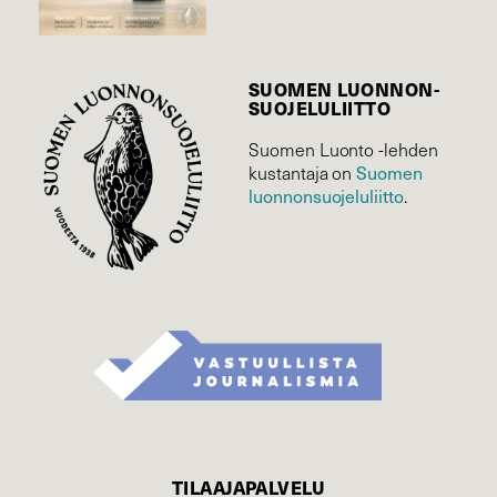
SUOMEN LUONNON­
SUOJELU­LIITTO
Suomen Luonto -lehden
Suomen
kustantaja on
luonnonsuojelu­liitto
.
TILAAJAPALVELU