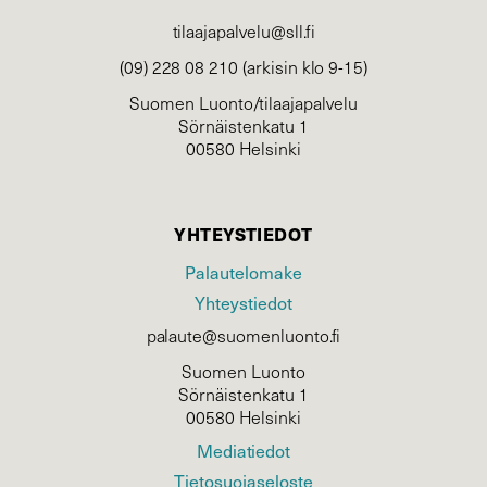
tilaajapalvelu@sll.fi
(09) 228 08 210 (arkisin klo 9-15)
Suomen Luonto/tilaajapalvelu
Sörnäistenkatu 1
00580 Helsinki
YHTEYSTIEDOT
Palautelomake
Yhteystiedot
palaute@suomenluonto.fi
Suomen Luonto
Sörnäistenkatu 1
00580 Helsinki
Mediatiedot
Tietosuojaseloste