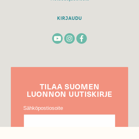
KIRJAUDU
TILAA
SUOMEN
LUONNON
UUTIS­KIRJE
Sähköpostiosoite
Hyväksyn tietojeni käytön uutiskirjeen