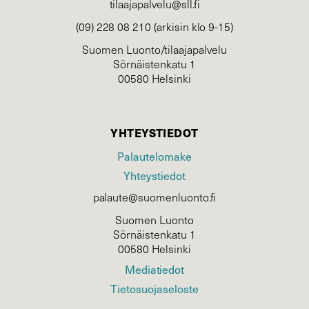
tilaajapalvelu@sll.fi
(09) 228 08 210 (arkisin klo 9-15)
Suomen Luonto/tilaajapalvelu
Sörnäistenkatu 1
00580 Helsinki
YHTEYSTIEDOT
Palautelomake
Yhteystiedot
palaute@suomenluonto.fi
Suomen Luonto
Sörnäistenkatu 1
00580 Helsinki
Mediatiedot
Tietosuojaseloste