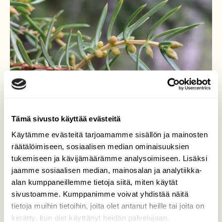
Tämä sivusto käyttää evästeitä
Käytämme evästeitä tarjoamamme sisällön ja mainosten
räätälöimiseen, sosiaalisen median ominaisuuksien
tukemiseen ja kävijämäärämme analysoimiseen. Lisäksi
Kataja
jaamme sosiaalisen median, mainosalan ja analytiikka-
alan kumppaneillemme tietoja siitä, miten käytät
Kataja kukkii.
sivustoamme. Kumppanimme voivat yhdistää näitä
Valokuvaaja: Tarja Naukkarinen, Savitaipale
tietoja muihin tietoihin, joita olet antanut heille tai joita on
12.5.2026
kerätty, kun olet käyttänyt heidän palvelujaan.