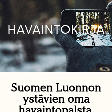
HAVAINTOKIRJA
Suomen Luonnon
ystävien oma
havaintopalsta.