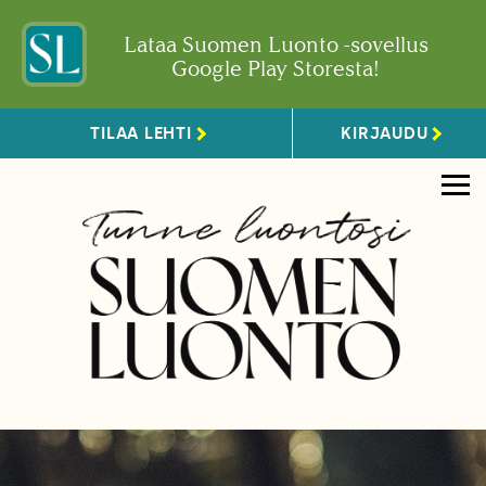
Lataa Suomen Luonto -sovellus
Google Play Storesta!
TILAA LEHTI
KIRJAUDU