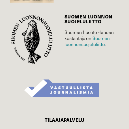
SUOMEN LUONNON­
SUOJELU­LIITTO
Suomen Luonto -lehden
kustantaja on
Suomen
luonnonsuojelu­liitto
.
TILAAJAPALVELU