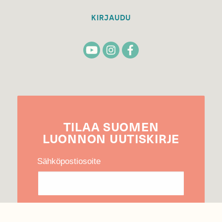
KIRJAUDU
TILAA
SUOMEN
LUONNON
UUTIS­KIRJE
Sähköpostiosoite
Hyväksyn tietojeni käytön uutiskirjeen
lähettämiseen