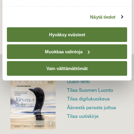
TAKAISIN LISTAAN
Näytä tiedot
Hyväksy evästeet
Muokkaa valintoja
Vain välttämättömät
LEHTI
Uusin lehti
Tilaa Suomen Luonto
Tilaa digilukuoikeus
Äänestä parasta juttua
Tilaa uutiskirje