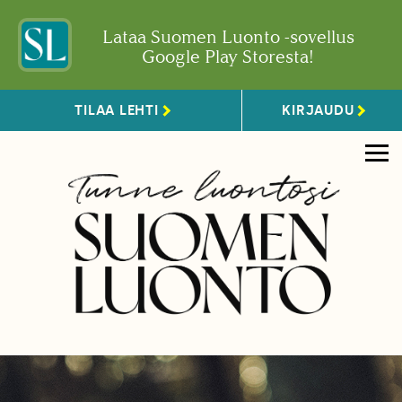
Lataa Suomen Luonto -sovellus
Google Play Storesta!
TILAA LEHTI
KIRJAUDU