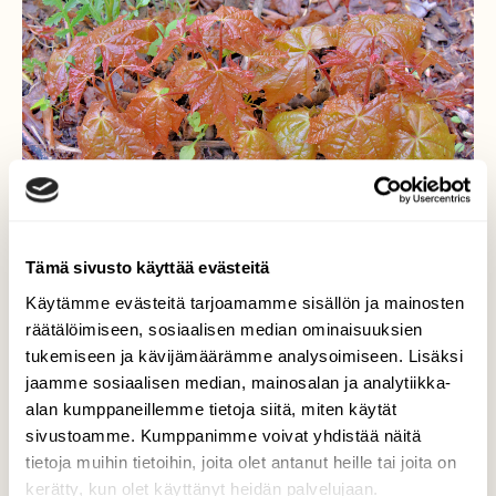
Tämä sivusto käyttää evästeitä
Käytämme evästeitä tarjoamamme sisällön ja mainosten
Katkaistu pieni vaahtera
räätälöimiseen, sosiaalisen median ominaisuuksien
tukemiseen ja kävijämäärämme analysoimiseen. Lisäksi
Ei aio luovuttaa, vaan yrittää jatkaa
jaamme sosiaalisen median, mainosalan ja analytiikka-
kasvuaan.
alan kumppaneillemme tietoja siitä, miten käytät
sivustoamme. Kumppanimme voivat yhdistää näitä
Valokuvaaja: Reijo Juurinen, Töölönlahti Toukokuu
tietoja muihin tietoihin, joita olet antanut heille tai joita on
kerätty, kun olet käyttänyt heidän palvelujaan.