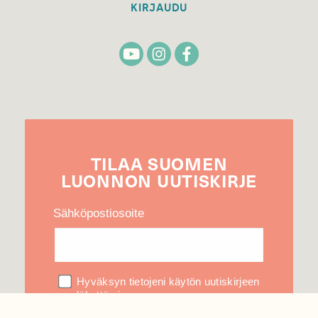
KIRJAUDU
TILAA
SUOMEN
LUONNON
UUTIS­KIRJE
Sähköpostiosoite
Hyväksyn tietojeni käytön uutiskirjeen
lähettämiseen