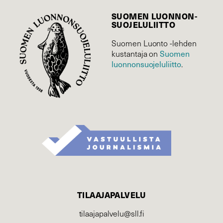
SUOMEN LUONNON­
SUOJELU­LIITTO
Suomen Luonto -lehden
Suomen
kustantaja on
luonnonsuojelu­liitto
.
TILAAJAPALVELU
tilaajapalvelu@sll.fi