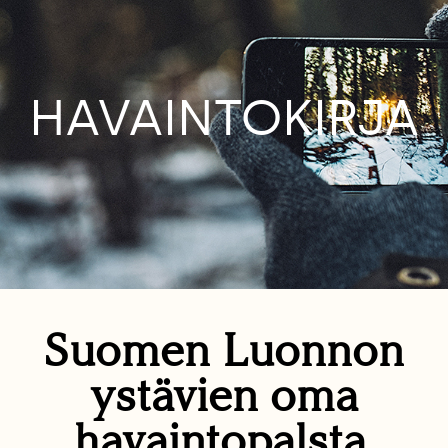
HAVAINTOKIRJA
Suomen Luonnon
ystävien oma
havaintopalsta.