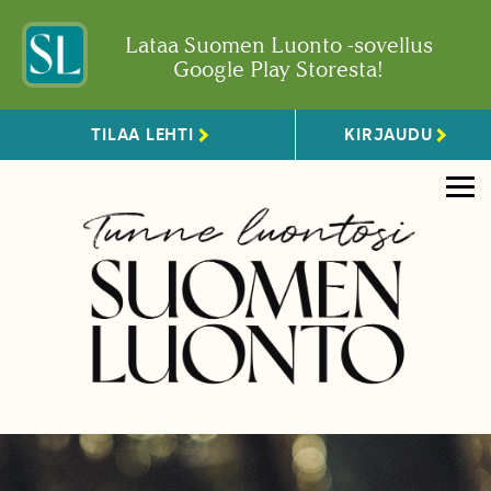
Lataa Suomen Luonto -sovellus
Google Play Storesta!
TILAA LEHTI
KIRJAUDU