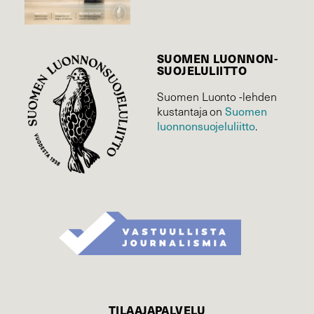
SUOMEN LUONNON­
SUOJELU­LIITTO
Suomen Luonto -lehden
kustantaja on
Suomen
luonnonsuojelu­liitto
.
TILAAJAPALVELU