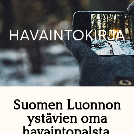
HAVAINTOKIRJA
Suomen Luonnon
ystävien oma
havaintopalsta.