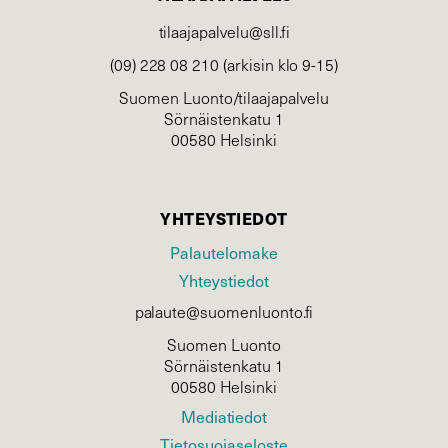
tilaajapalvelu@sll.fi
(09) 228 08 210 (arkisin klo 9-15)
Suomen Luonto/tilaajapalvelu
Sörnäistenkatu 1
00580 Helsinki
YHTEYSTIEDOT
Palautelomake
Yhteystiedot
palaute@suomenluonto.fi
Suomen Luonto
Sörnäistenkatu 1
00580 Helsinki
Mediatiedot
Tietosuojaseloste