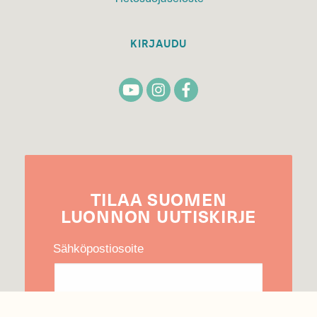
KIRJAUDU
TILAA
SUOMEN
LUONNON
UUTIS­KIRJE
Sähköpostiosoite
Hyväksyn tietojeni käytön uutiskirjeen