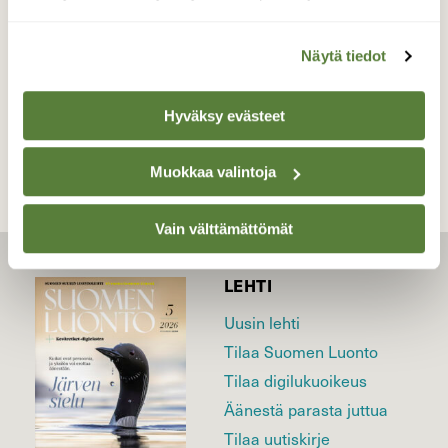
Valokuvaaja: Reijo Juurinen, Helsinki Marraskuu
Näytä tiedot
TAKAISIN LISTAAN
Hyväksy evästeet
Muokkaa valintoja
Vain välttämättömät
LEHTI
Uusin lehti
Tilaa Suomen Luonto
Tilaa digilukuoikeus
Äänestä parasta juttua
Tilaa uutiskirje