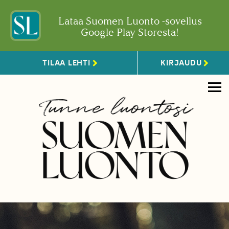
Lataa Suomen Luonto -sovellus
Google Play Storesta!
TILAA LEHTI
KIRJAUDU