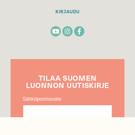
KIRJAUDU
TILAA
SUOMEN
LUONNON
UUTIS­KIRJE
Sähköpostiosoite
Hyväksyn tietojeni käytön uutiskirjeen
lähettämiseen