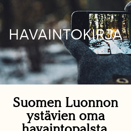
HAVAINTOKIRJA
Suomen Luonnon
ystävien oma
havaintopalsta.