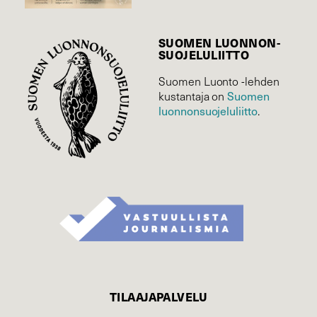
SUOMEN LUONNON­
SUOJELU­LIITTO
Suomen Luonto -lehden
Suomen
kustantaja on
luonnonsuojelu­liitto
.
TILAAJAPALVELU