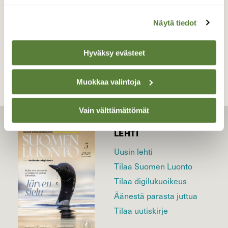
Näytä tiedot
TAKAISIN LISTAAN
Hyväksy evästeet
Muokkaa valintoja
Vain välttämättömät
LEHTI
Uusin lehti
Tilaa Suomen Luonto
Tilaa digilukuoikeus
Äänestä parasta juttua
Tilaa uutiskirje