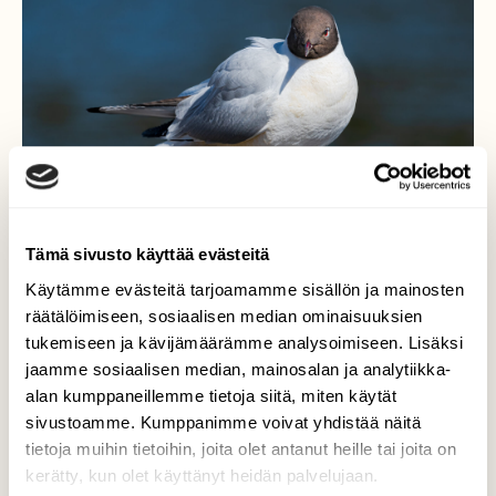
Tämä sivusto käyttää evästeitä
Käytämme evästeitä tarjoamamme sisällön ja mainosten
räätälöimiseen, sosiaalisen median ominaisuuksien
tukemiseen ja kävijämäärämme analysoimiseen. Lisäksi
jaamme sosiaalisen median, mainosalan ja analytiikka-
Katsekontakti
alan kumppaneillemme tietoja siitä, miten käytät
sivustoamme. Kumppanimme voivat yhdistää näitä
naurulokki Kymijoella
tietoja muihin tietoihin, joita olet antanut heille tai joita on
kerätty, kun olet käyttänyt heidän palvelujaan.
Valokuvaaja: Risto Lavi, Kouvola 18.4.2021