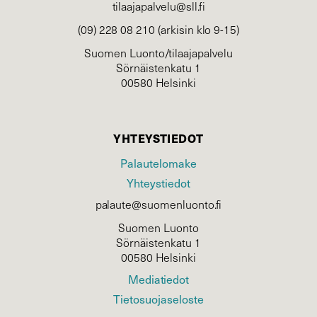
tilaajapalvelu@sll.fi
(09) 228 08 210 (arkisin klo 9-15)
Suomen Luonto/tilaajapalvelu
Sörnäistenkatu 1
00580 Helsinki
YHTEYSTIEDOT
Palautelomake
Yhteystiedot
palaute@suomenluonto.fi
Suomen Luonto
Sörnäistenkatu 1
00580 Helsinki
Mediatiedot
Tietosuojaseloste