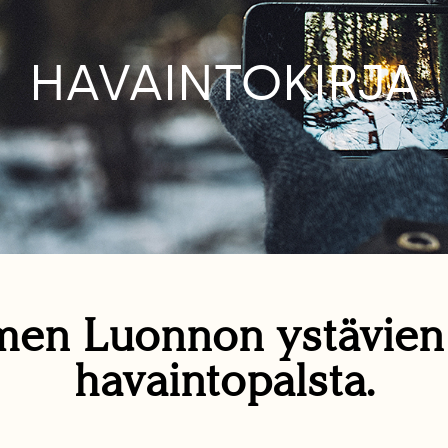
HAVAINTOKIRJA
en Luonnon ystävie
havaintopalsta.