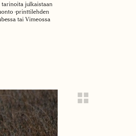
 tarinoita julkaistaan
onto -printtilehden
tubessa tai Vimeossa