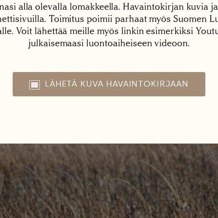
nasi alla olevalla lomakkeella. Havaintokirjan kuvia ja
tisivuilla. Toimitus poimii parhaat myös Suomen Lu
alle. Voit lähettää meille myös linkin esimerkiksi You
julkaisemaasi luontoaiheiseen videoon.
LÄHETÄ KUVA HAVAINTOKIRJAAN