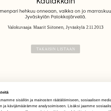
Kaulakkain
enpari hehkuu onneaan, vaikka on jo marraskuu
Jyväskylän Palokkajärvellä.
Valokuvaaja: Maarit Siitonen, Jyväskylä 2.11.2013
TAKAISIN LISTAAN
teitä
mamme sisällön ja mainosten räätälöimiseen, sosiaalisen medi
TILAAJAPALVELU
n ja kävijämäärämme analysoimiseen. Lisäksi jaamme sosiaali
tilaajapalvelu@sll.fi