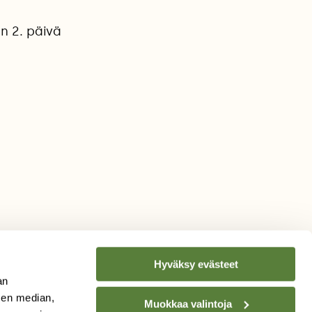
n 2. päivä
Hyväksy evästeet
an
sen median,
Muokkaa valintoja