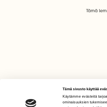
Tämä lemm
Tämä sivusto käyttää eväs
Käytämme evästeitä tarjoa
LEHTI
ominaisuuksien tukemisee
Uusin lehti