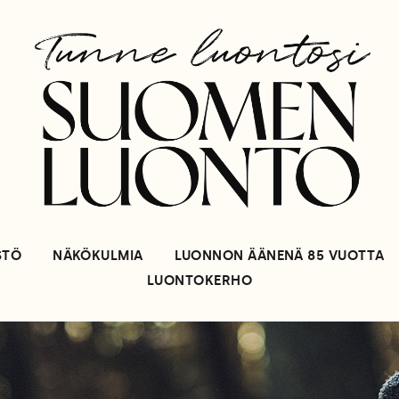
STÖ
NÄKÖKULMIA
LUONNON ÄÄNENÄ 85 VUOTTA
LUONTOKERHO