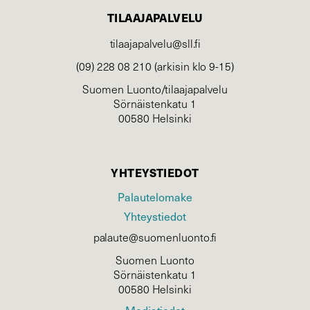
TILAAJAPALVELU
tilaajapalvelu@sll.fi
(09) 228 08 210 (arkisin klo 9-15)
Suomen Luonto/tilaajapalvelu
Sörnäistenkatu 1
00580 Helsinki
YHTEYSTIEDOT
Palautelomake
Yhteystiedot
palaute@suomenluonto.fi
Suomen Luonto
Sörnäistenkatu 1
00580 Helsinki
Mediatiedot