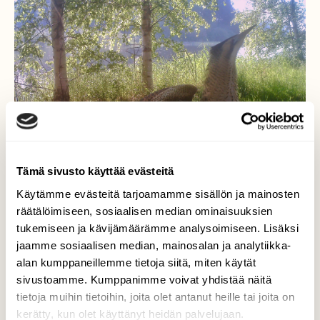
Tämä sivusto käyttää evästeitä
Käytämme evästeitä tarjoamamme sisällön ja mainosten
räätälöimiseen, sosiaalisen median ominaisuuksien
tukemiseen ja kävijämäärämme analysoimiseen. Lisäksi
jaamme sosiaalisen median, mainosalan ja analytiikka-
alan kumppaneillemme tietoja siitä, miten käytät
Kaulushaikara esittäytyy
sivustoamme. Kumppanimme voivat yhdistää näitä
tietoja muihin tietoihin, joita olet antanut heille tai joita on
ks edellä
kerätty, kun olet käyttänyt heidän palvelujaan.