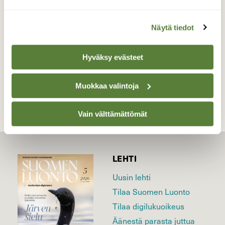
Valokuvaaja: Antti Linkola, Taipalsaari Kuhala
6.6.2019
Näytä tiedot
Hyväksy evästeet
TAKAISIN LISTAAN
Muokkaa valintoja
Vain välttämättömät
LEHTI
Uusin lehti
Tilaa Suomen Luonto
Tilaa digilukuoikeus
Äänestä parasta juttua