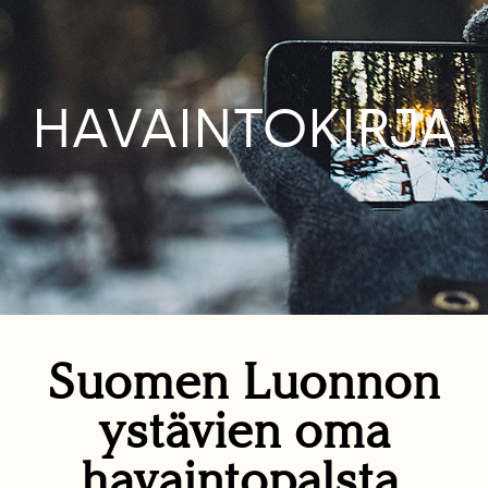
HAVAINTOKIRJA
Suomen Luonnon
ystävien oma
havaintopalsta.