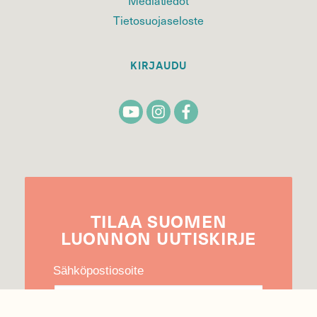
Tietosuojaseloste
KIRJAUDU
TILAA
SUOMEN
LUONNON
UUTIS­KIRJE
Sähköpostiosoite