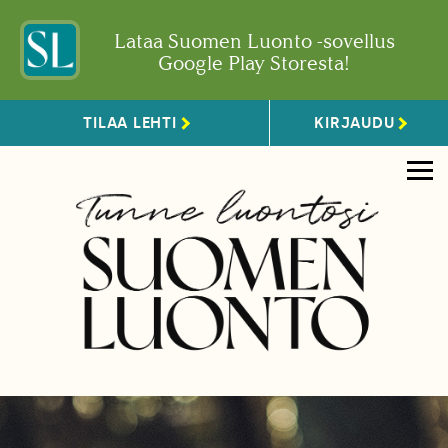
Lataa Suomen Luonto -sovellus
Google Play Storesta!
TILAA LEHTI
KIRJAUDU