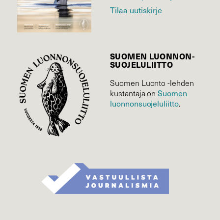
Tilaa uutiskirje
SUOMEN LUONNON­
SUOJELU­LIITTO
Suomen Luonto -lehden
Suomen
kustantaja on
luonnonsuojelu­liitto
.