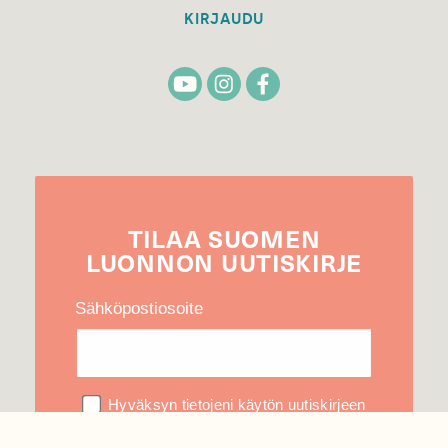
KIRJAUDU
TILAA
SUOMEN
LUONNON
UUTIS­KIRJE
Sähköpostiosoite
Hyväksyn tietojeni käytön uutiskirjeen
lähettämiseen