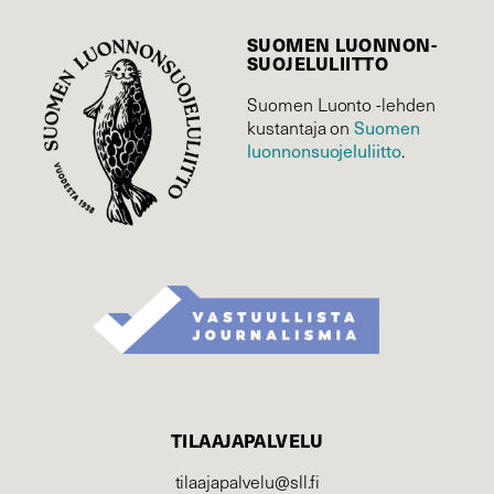
SUOMEN LUONNON­
SUOJELU­LIITTO
Suomen Luonto -lehden
Suomen
kustantaja on
luonnonsuojelu­liitto
.
TILAAJAPALVELU
tilaajapalvelu@sll.fi