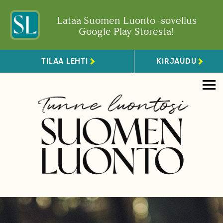
Lataa Suomen Luonto -sovellus
Google Play Storesta!
TILAA LEHTI
KIRJAUDU