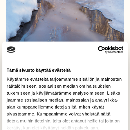
Tämä sivusto käyttää evästeitä
Käytämme evästeitä tarjoamamme sisällön ja mainosten
räätälöimiseen, sosiaalisen median ominaisuuksien
Kauneutta...
tukemiseen ja kävijämäärämme analysoimiseen. Lisäksi
jaamme sosiaalisen median, mainosalan ja analytiikka-
..luonnon taiteilemaa kauneutta
alan kumppaneillemme tietoja siitä, miten käytät
Vääksynjoella...
sivustoamme. Kumppanimme voivat yhdistää näitä
Valokuvaaja: Arja Valtonen, Vääksynjoki 25.2.2019
tietoja muihin tietoihin, joita olet antanut heille tai joita on
kerätty, kun olet käyttänyt heidän palvelujaan.