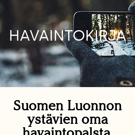
HAVAINTOKIRJA
Suomen Luonnon
ystävien oma
havaintopalsta.