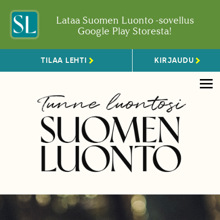
Lataa Suomen Luonto -sovellus
Google Play Storesta!
TILAA LEHTI
KIRJAUDU