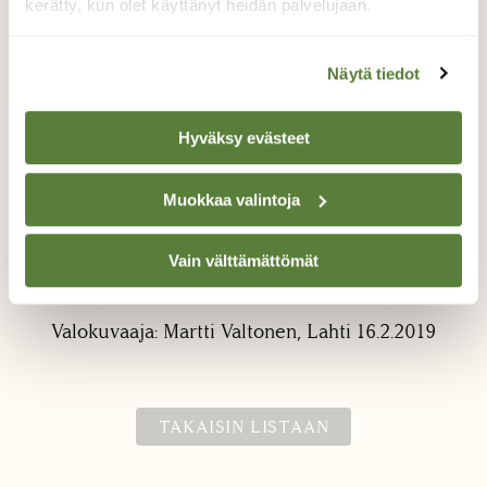
kerätty, kun olet käyttänyt heidän palvelujaan.
Näytä tiedot
Hyväksy evästeet
Tuplakissat.
Muokkaa valintoja
Pajunkissat ei mielestäni kasva yleensä
parittain kuten tässä. Tai sitten en ole ennen
Vain välttämättömät
vain huomannut.
Valokuvaaja: Martti Valtonen, Lahti 16.2.2019
TAKAISIN LISTAAN