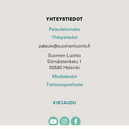
YHTEYSTIEDOT
Palautelomake
Yhteystiedot
palaute@suomenluonto.fi
Suomen Luonto
Sörnäistenkatu 1
00580 Helsinki
Mediatiedot
Tietosuojaseloste
KIRJAUDU