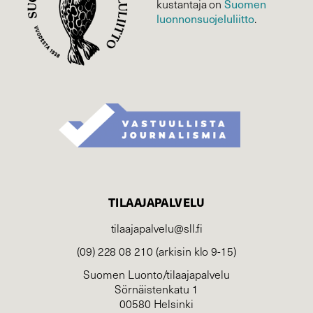
Suomen
kustantaja on
luonnonsuojelu­liitto
.
TILAAJAPALVELU
tilaajapalvelu@sll.fi
(09) 228 08 210 (arkisin klo 9-15)
Suomen Luonto/tilaajapalvelu
Sörnäistenkatu 1
00580 Helsinki