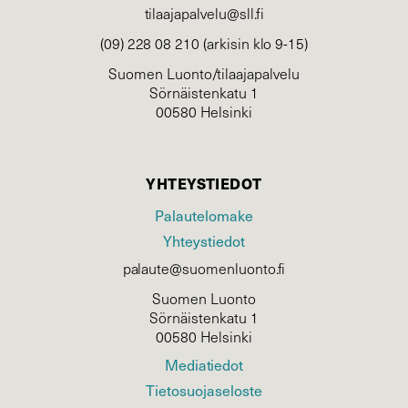
tilaajapalvelu@sll.fi
(09) 228 08 210 (arkisin klo 9-15)
Suomen Luonto/tilaajapalvelu
Sörnäistenkatu 1
00580 Helsinki
YHTEYSTIEDOT
Palautelomake
Yhteystiedot
palaute@suomenluonto.fi
Suomen Luonto
Sörnäistenkatu 1
00580 Helsinki
Mediatiedot
Tietosuojaseloste