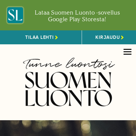
Lataa Suomen Luonto -sovellus
Google Play Storesta!
TILAA LEHTI
KIRJAUDU