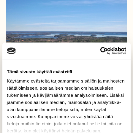
Tämä sivusto käyttää evästeitä
Käytämme evästeitä tarjoamamme sisällön ja mainosten
räätälöimiseen, sosiaalisen median ominaisuuksien
tukemiseen ja kävijämäärämme analysoimiseen. Lisäksi
Kaunis kevätpäivä
jaamme sosiaalisen median, mainosalan ja analytiikka-
alan kumppaneillemme tietoja siitä, miten käytät
Taustalla osittain jäässä oleva Näsijärvi.
sivustoamme. Kumppanimme voivat yhdistää näitä
Myös kuu häämöttää taivaalla.
tietoja muihin tietoihin, joita olet antanut heille tai joita on
Valokuvaaja: Ari Branthin, Ylöjärvi 20.4.2021
kerätty, kun olet käyttänyt heidän palvelujaan.