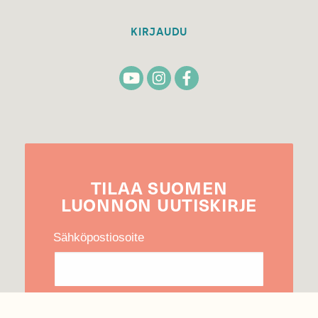
KIRJAUDU
TILAA
SUOMEN
LUONNON
UUTIS­KIRJE
Sähköpostiosoite
Hyväksyn tietojeni käytön uutiskirjeen