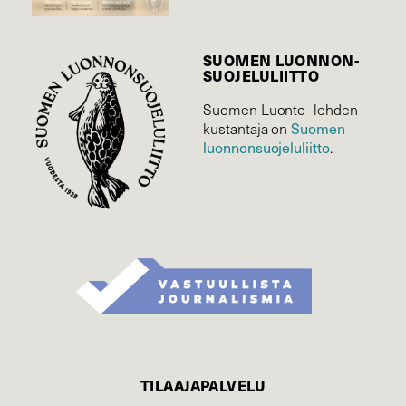
SUOMEN LUONNON­
SUOJELU­LIITTO
Suomen Luonto -lehden
Suomen
kustantaja on
luonnonsuojelu­liitto
.
TILAAJAPALVELU