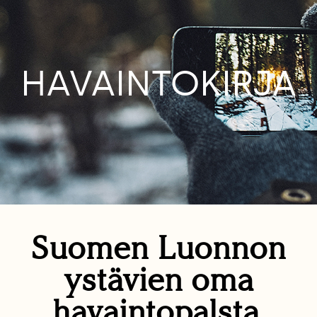
HAVAINTOKIRJA
Suomen Luonnon
ystävien oma
havaintopalsta.