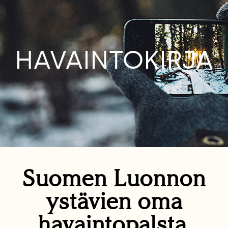
HAVAINTOKIRJA
Suomen Luonnon
ystävien oma
havaintopalsta.