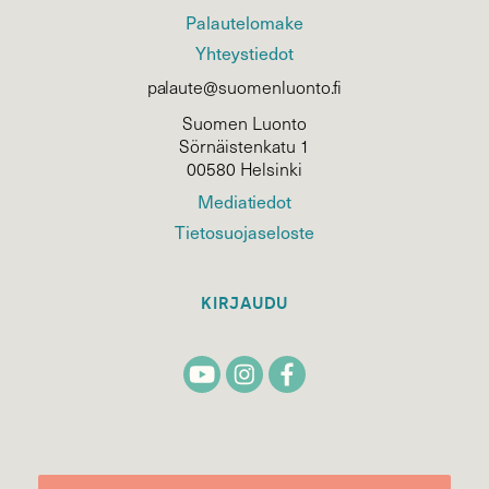
Palautelomake
Yhteystiedot
palaute@suomenluonto.fi
Suomen Luonto
Sörnäistenkatu 1
00580 Helsinki
Mediatiedot
Tietosuojaseloste
KIRJAUDU