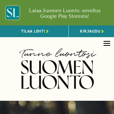
Lataa Suomen Luonto -sovellus
Google Play Storesta!
TILAA LEHTI
KIRJAUDU