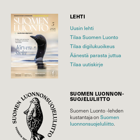
LEHTI
Uusin lehti
Tilaa Suomen Luonto
Tilaa digilukuoikeus
Äänestä parasta juttua
Tilaa uutiskirje
SUOMEN LUONNON­
SUOJELU­LIITTO
Suomen Luonto -lehden
kustantaja on
Suomen
luonnonsuojelu­liitto
.