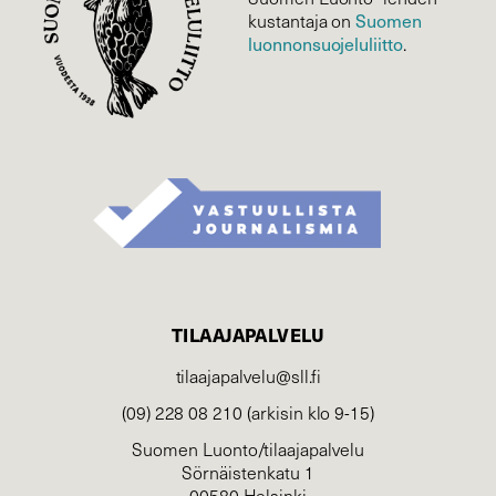
Suomen
kustantaja on
luonnonsuojelu­liitto
.
TILAAJAPALVELU
tilaajapalvelu@sll.fi
(09) 228 08 210 (arkisin klo 9-15)
Suomen Luonto/tilaajapalvelu
Sörnäistenkatu 1
00580 Helsinki