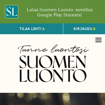
Lataa Suomen Luonto -sovellus
Google Play Storesta!
TILAA LEHTI
KIRJAUDU