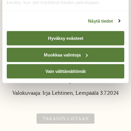
kerätty, kun olet käyttänyt heidän palvelujaan.
Näytä tiedot
Hyväksy evästeet
Kaunis rantojen kukka,
Muokkaa valintoja
sarjarimpi
Vain välttämättömät
Kaunis ja herkkä sarjarimpi koristaa nyt
rantoja.
Valokuvaaja: Irja Lehtinen, Lempäälä 3.7.2024
TAKAISIN LISTAAN