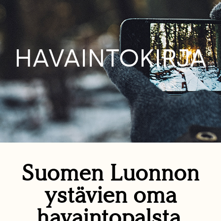
HAVAINTOKIRJA
Suomen Luonnon
ystävien oma
havaintopalsta.