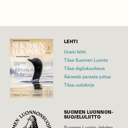
LEHTI
Uusin lehti
Tilaa Suomen Luonto
Tilaa digilukuoikeus
Äänestä parasta juttua
Tilaa uutiskirje
SUOMEN LUONNON­
SUOJELU­LIITTO
Suomen Luonto -lehden