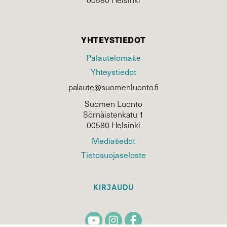
YHTEYSTIEDOT
Palautelomake
Yhteystiedot
palaute@suomenluonto.fi
Suomen Luonto
Sörnäistenkatu 1
00580 Helsinki
Mediatiedot
Tietosuojaseloste
KIRJAUDU