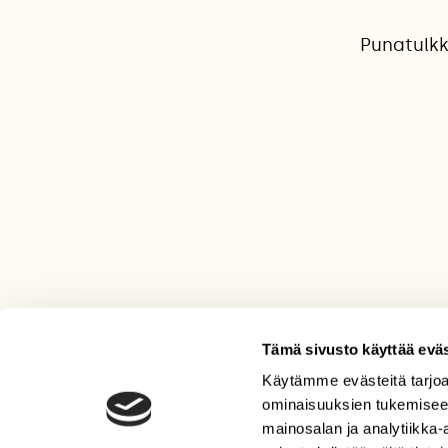
Punatulkku
Tämä sivusto käyttää eväs
Käytämme evästeitä tarjoa
LEHTI
ominaisuuksien tukemisee
Uusin lehti
mainosalan ja analytiikka