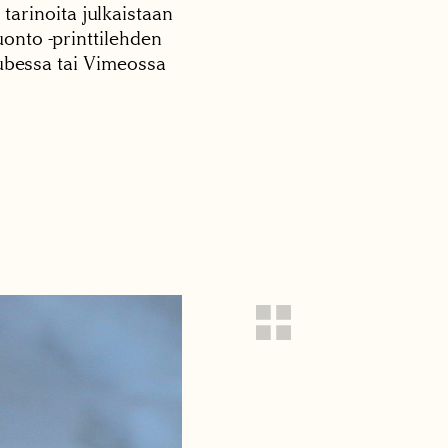
 tarinoita julkaistaan
onto -printtilehden
tubessa tai Vimeossa