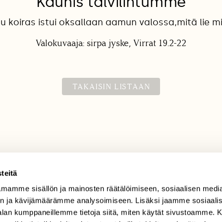
Kaunis talvilintumme
 koiras istui oksallaan aamun valossa,mitä lie mie
Valokuvaaja: sirpa jyske, Virrat 19.2-22
TAKAISIN LISTAAN
teitä
mamme sisällön ja mainosten räätälöimiseen, sosiaalisen medi
TILAAJAPALVELU
n ja kävijämäärämme analysoimiseen. Lisäksi jaamme sosiaali
tilaajapalvelu@sll.fi
-alan kumppaneillemme tietoja siitä, miten käytät sivustoamme