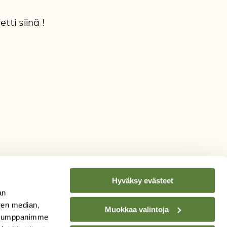
tti siinä !
Hyväksy evästeet
an
sen median,
Muokkaa valintoja
. Kumppanimme
TILAA
SUOMEN