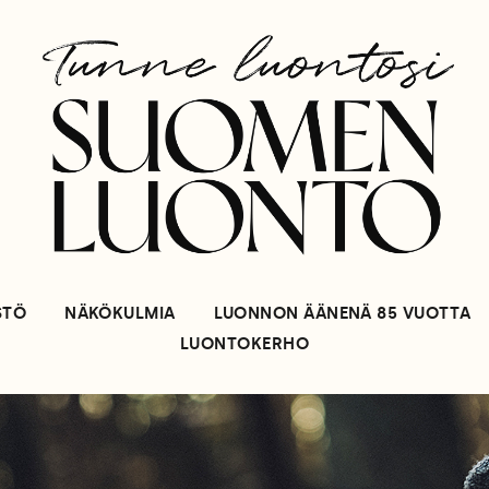
STÖ
NÄKÖKULMIA
LUONNON ÄÄNENÄ 85 VUOTTA
LUONTOKERHO