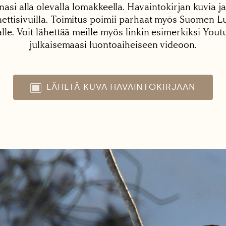
nasi alla olevalla lomakkeella. Havaintokirjan kuvia ja
tisivuilla. Toimitus poimii parhaat myös Suomen Lu
alle. Voit lähettää meille myös linkin esimerkiksi You
julkaisemaasi luontoaiheiseen videoon.
LÄHETÄ KUVA HAVAINTOKIRJAAN