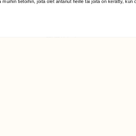
 muihin tietoihin, joita olet antanut heille tai joita on kerätty, kun 
(09) 228 08 210 (arkisin
klo 9-15)
Suomen
Luonto/tilaajapalvelu
Sörnäistenkatu 1
00580 Helsinki
ELU­
YHTEYSTIEDOT
ntaja on
Palautelomake
Yhteystiedot
palaute@suomenluonto.fi
Suomen Luonto
Sörnäistenkatu 1
00580 Helsinki
Mediatiedot
Tietosuojaseloste