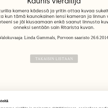
Kaunis vierailija
iturilla kamera kädessä ja yritin ottaa kuvaa suke
a kun tämä kaunokainen lensi kameran ja linnun vä
teeni se jäi kiusaamaan enkä saanut linnusta k
onneksi sentään sain Ritarista kuvan.
Valokuvaaja: Linda Gammals, Porvoon saaristo 26.6.201
TAKAISIN LISTAAN
teitä