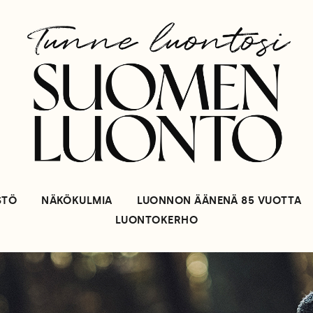
STÖ
NÄKÖKULMIA
LUONNON ÄÄNENÄ 85 VUOTTA
LUONTOKERHO