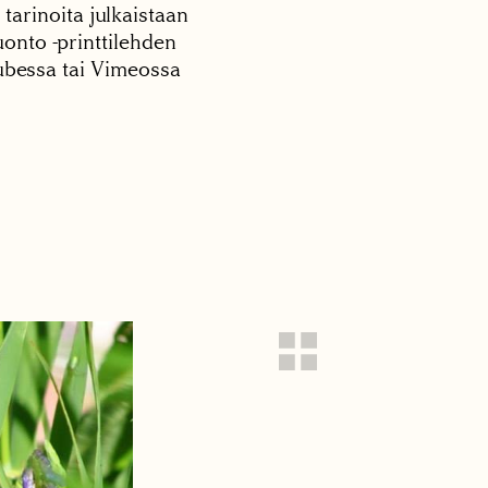
 tarinoita julkaistaan
onto -printtilehden
tubessa tai Vimeossa