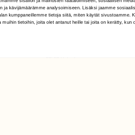
mamme sisällön ja mainosten räätälöimiseen, sosiaalisen medi
TILAAJAPALVELU
n ja kävijämäärämme analysoimiseen. Lisäksi jaamme sosiaali
tilaajapalvelu@sll.fi
-alan kumppaneillemme tietoja siitä, miten käytät sivustoamme
 muihin tietoihin, joita olet antanut heille tai joita on kerätty, kun 
(09) 228 08 210 (arkisin
klo 9-15)
Suomen
Luonto/tilaajapalvelu
Sörnäistenkatu 1
00580 Helsinki
ELU­
YHTEYSTIEDOT
ntaja on
Palautelomake
Yhteystiedot
palaute@suomenluonto.fi
Suomen Luonto
Sörnäistenkatu 1
00580 Helsinki