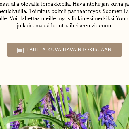
nasi alla olevalla lomakkeella. Havaintokirjan kuvia ja
tisivuilla. Toimitus poimii parhaat myös Suomen Lu
alle. Voit lähettää meille myös linkin esimerkiksi You
julkaisemaasi luontoaiheiseen videoon.
LÄHETÄ KUVA HAVAINTOKIRJAAN