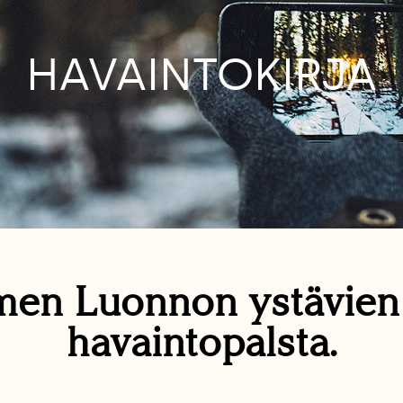
HAVAINTOKIRJA
en Luonnon ystävie
havaintopalsta.