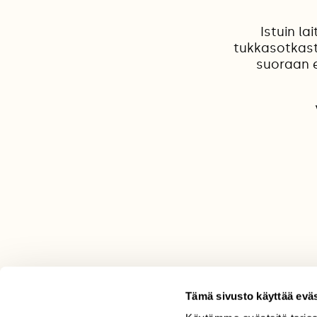
Istuin la
tukkasotkast
suoraan e
Tämä sivusto käyttää eväs