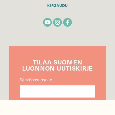
KIRJAUDU
TILAA
SUOMEN
LUONNON
UUTIS­KIRJE
Sähköpostiosoite
Hyväksyn tietojeni käytön uutiskirjeen
lähettämiseen