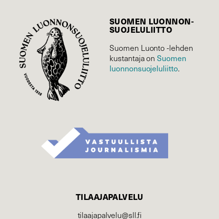
SUOMEN LUONNON­
SUOJELU­LIITTO
Suomen Luonto -lehden
Suomen
kustantaja on
luonnonsuojelu­liitto
.
TILAAJAPALVELU
tilaajapalvelu@sll.fi