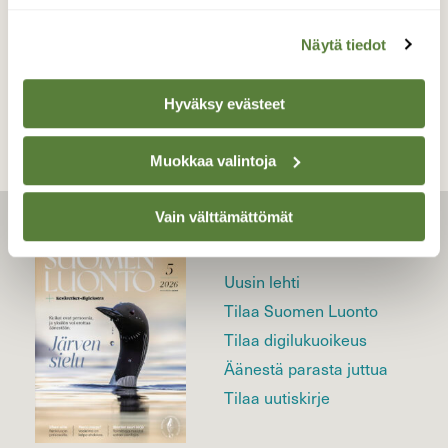
Näytä tiedot
TAKAISIN LISTAAN
Hyväksy evästeet
Muokkaa valintoja
Vain välttämättömät
LEHTI
Uusin lehti
Tilaa Suomen Luonto
Tilaa digilukuoikeus
Äänestä parasta juttua
Tilaa uutiskirje