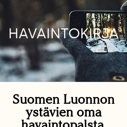
HAVAINTOKIRJA
Suomen Luonnon
ystävien oma
havaintopalsta.