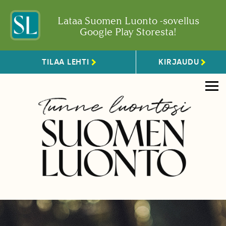
Lataa Suomen Luonto -sovellus
Google Play Storesta!
TILAA LEHTI
KIRJAUDU