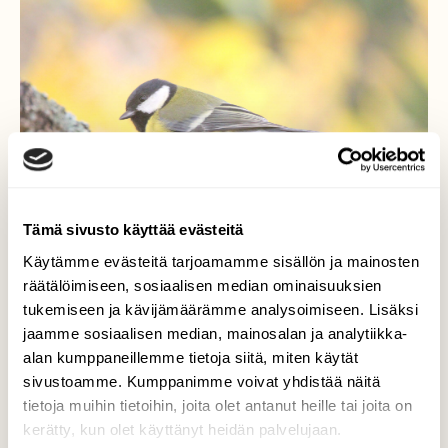
Tämä sivusto käyttää evästeitä
Käytämme evästeitä tarjoamamme sisällön ja mainosten
räätälöimiseen, sosiaalisen median ominaisuuksien
tukemiseen ja kävijämäärämme analysoimiseen. Lisäksi
Kaunista
jaamme sosiaalisen median, mainosalan ja analytiikka-
alan kumppaneillemme tietoja siitä, miten käytät
Kaunis, lämmin, lokakuinen päivä.
sivustoamme. Kumppanimme voivat yhdistää näitä
tietoja muihin tietoihin, joita olet antanut heille tai joita on
Valokuvaaja: Kaarlo Asikainen, Iisalmi 10.10.2025
kerätty, kun olet käyttänyt heidän palvelujaan.