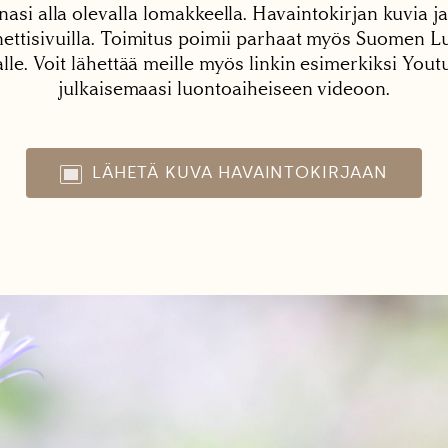
nasi alla olevalla lomakkeella. Havaintokirjan kuvia ja
tisivuilla. Toimitus poimii parhaat myös Suomen Lu
alle. Voit lähettää meille myös linkin esimerkiksi You
julkaisemaasi luontoaiheiseen videoon.
LÄHETÄ KUVA HAVAINTOKIRJAAN