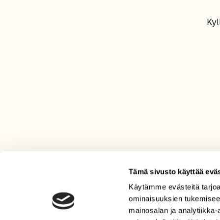
Kyl
Tämä sivusto käyttää eväs
Käytämme evästeitä tarjoa
LEHTI
ominaisuuksien tukemisee
Uusin lehti
mainosalan ja analytiikka