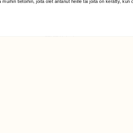
 muihin tietoihin, joita olet antanut heille tai joita on kerätty, kun 
(09) 228 08 210 (arkisin
klo 9-15)
Suomen
Luonto/tilaajapalvelu
Sörnäistenkatu 1
00580 Helsinki
ELU­
YHTEYSTIEDOT
ntaja on
Palautelomake
Yhteystiedot
palaute@suomenluonto.fi
Suomen Luonto
Sörnäistenkatu 1
00580 Helsinki
Mediatiedot
Tietosuojaseloste