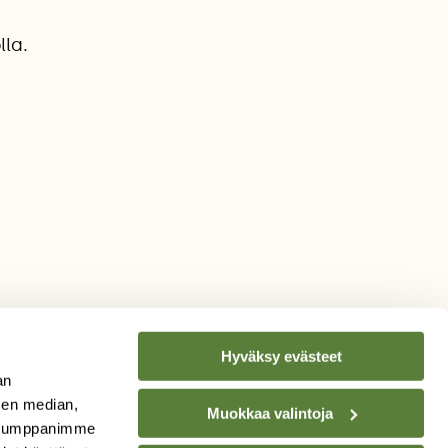
lla.
Hyväksy evästeet
an
sen median,
Muokkaa valintoja
. Kumppanimme
TILAA
SUOMEN