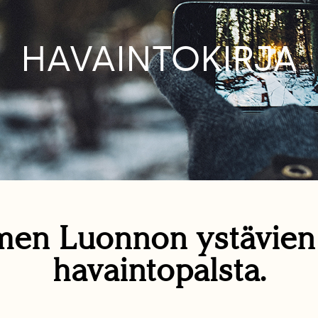
HAVAINTOKIRJA
en Luonnon ystävie
havaintopalsta.