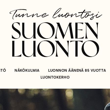
STÖ
NÄKÖKULMIA
LUONNON ÄÄNENÄ 85 VUOTTA
LUONTOKERHO