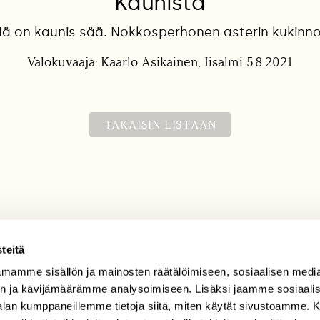
Kaunista
lä on kaunis sää. Nokkosperhonen asterin kukinno
Valokuvaaja: Kaarlo Asikainen, Iisalmi 5.8.2021
TAKAISIN LISTAAN
teitä
mamme sisällön ja mainosten räätälöimiseen, sosiaalisen medi
TILAAJAPALVELU
n ja kävijämäärämme analysoimiseen. Lisäksi jaamme sosiaali
tilaajapalvelu@sll.fi
-alan kumppaneillemme tietoja siitä, miten käytät sivustoamme