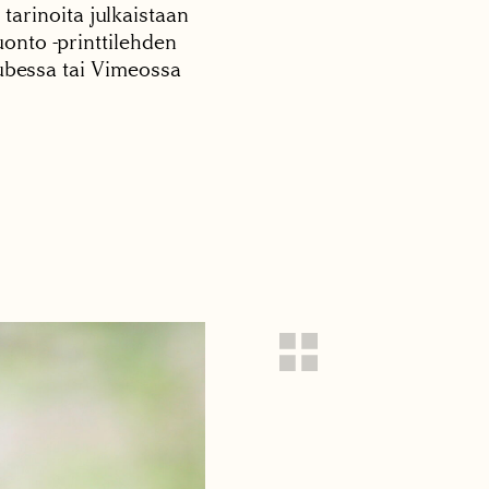
 tarinoita julkaistaan
onto -printtilehden
tubessa tai Vimeossa