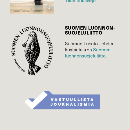
Tilaa uutiskirje
SUOMEN LUONNON­
SUOJELU­LIITTO
Suomen Luonto -lehden
Suomen
kustantaja on
luonnonsuojelu­liitto
.