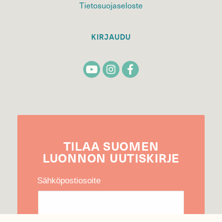
Tietosuojaseloste
KIRJAUDU
TILAA
SUOMEN
LUONNON
UUTIS­KIRJE
Sähköpostiosoite