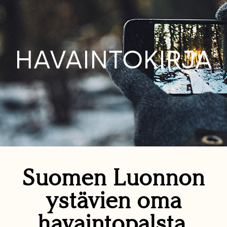
HAVAINTOKIRJA
Suomen Luonnon
ystävien oma
havaintopalsta.