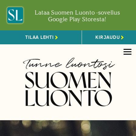
Lataa Suomen Luonto -sovellus
Google Play Storesta!
TILAA LEHTI
KIRJAUDU