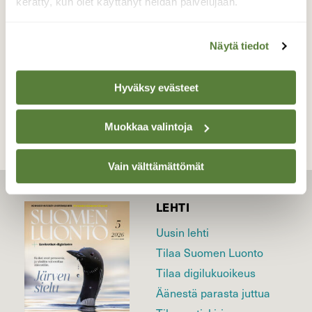
Valokuvaaja: Päivi Kiiskinen-Mustonen,
kerätty, kun olet käyttänyt heidän palvelujaan.
Nepenmäki, Joensuu 15.6.2026
Näytä tiedot
TAKAISIN LISTAAN
Hyväksy evästeet
Muokkaa valintoja
Vain välttämättömät
LEHTI
Uusin lehti
Tilaa Suomen Luonto
Tilaa digilukuoikeus
Äänestä parasta juttua