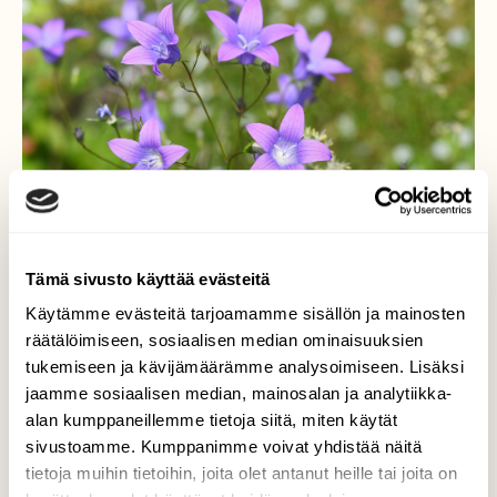
Tämä sivusto käyttää evästeitä
Käytämme evästeitä tarjoamamme sisällön ja mainosten
räätälöimiseen, sosiaalisen median ominaisuuksien
tukemiseen ja kävijämäärämme analysoimiseen. Lisäksi
Kaunista kesäluontoa
jaamme sosiaalisen median, mainosalan ja analytiikka-
alan kumppaneillemme tietoja siitä, miten käytät
Harakankelloja ja taustalla tuikkivia
sivustoamme. Kumppanimme voivat yhdistää näitä
tähtimöitä.
tietoja muihin tietoihin, joita olet antanut heille tai joita on