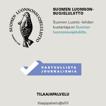
SUOMEN LUONNON­
SUOJELU­LIITTO
Suomen Luonto -lehden
Suomen
kustantaja on
luonnonsuojelu­liitto
.
TILAAJAPALVELU
tilaajapalvelu@sll.fi