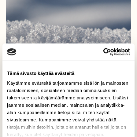
Tämä sivusto käyttää evästeitä
Käytämme evästeitä tarjoamamme sisällön ja mainosten
räätälöimiseen, sosiaalisen median ominaisuuksien
Kaunista se on...
tukemiseen ja kävijämäärämme analysoimiseen. Lisäksi
jaamme sosiaalisen median, mainosalan ja analytiikka-
..kimallus hangen pinnalla.
alan kumppaneillemme tietoja siitä, miten käytät
Valokuvaaja: Arja Valtonen, Takkula, Lahti
sivustoamme. Kumppanimme voivat yhdistää näitä
11.2.2022
tietoja muihin tietoihin, joita olet antanut heille tai joita on
kerätty, kun olet käyttänyt heidän palvelujaan.