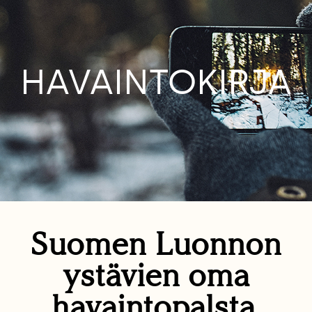
HAVAINTOKIRJA
Suomen Luonnon
ystävien oma
havaintopalsta.