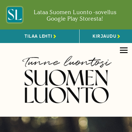
Lataa Suomen Luonto -sovellus
Google Play Storesta!
TILAA LEHTI
KIRJAUDU