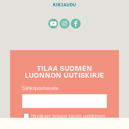
KIRJAUDU
TILAA
SUOMEN
LUONNON
UUTIS­KIRJE
Sähköpostiosoite
Hyväksyn tietojeni käytön uutiskirjeen
lähettämiseen