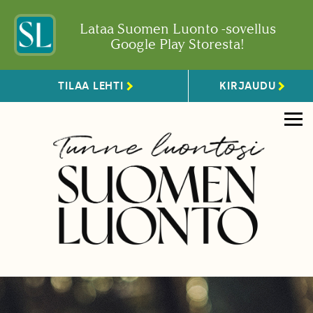
Lataa Suomen Luonto -sovellus
Google Play Storesta!
TILAA LEHTI
KIRJAUDU