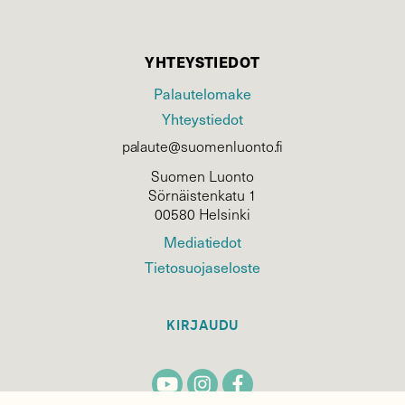
YHTEYSTIEDOT
Palautelomake
Yhteystiedot
palaute@suomenluonto.fi
Suomen Luonto
Sörnäistenkatu 1
00580 Helsinki
Mediatiedot
Tietosuojaseloste
KIRJAUDU