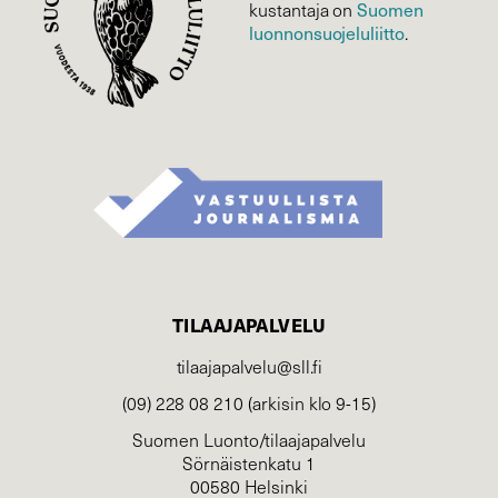
Suomen
kustantaja on
luonnonsuojelu­liitto
.
TILAAJAPALVELU
tilaajapalvelu@sll.fi
(09) 228 08 210 (arkisin klo 9-15)
Suomen Luonto/tilaajapalvelu
Sörnäistenkatu 1
00580 Helsinki