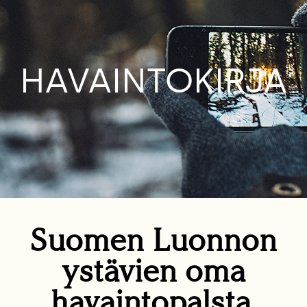
HAVAINTOKIRJA
Suomen Luonnon
ystävien oma
havaintopalsta.