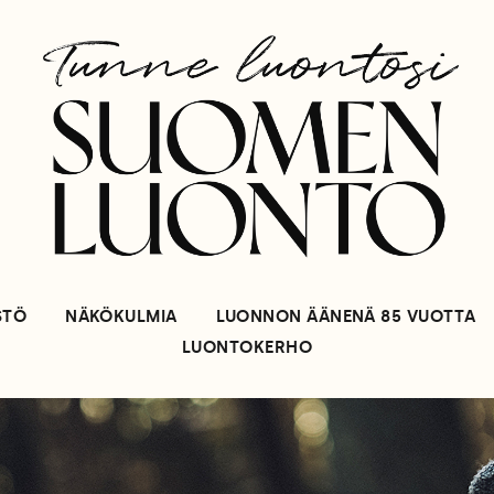
STÖ
NÄKÖKULMIA
LUONNON ÄÄNENÄ 85 VUOTTA
LUONTOKERHO