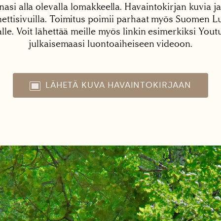
nasi alla olevalla lomakkeella. Havaintokirjan kuvia ja
tisivuilla. Toimitus poimii parhaat myös Suomen Lu
alle. Voit lähettää meille myös linkin esimerkiksi You
julkaisemaasi luontoaiheiseen videoon.
LÄHETÄ KUVA HAVAINTOKIRJAAN