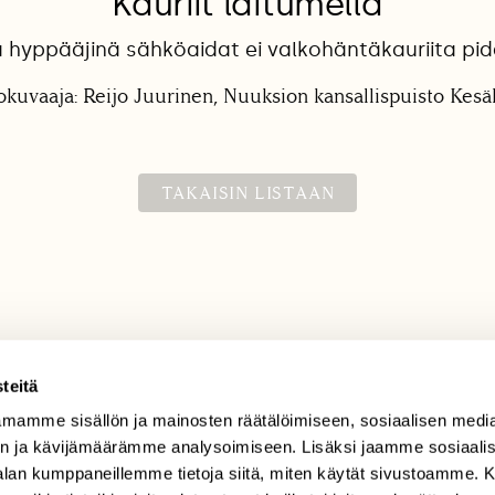
Kauriit laitumella
 hyppääjinä sähköaidat ei valkohäntäkauriita pid
okuvaaja: Reijo Juurinen, Nuuksion kansallispuisto Kes
TAKAISIN LISTAAN
teitä
mamme sisällön ja mainosten räätälöimiseen, sosiaalisen medi
TILAAJAPALVELU
n ja kävijämäärämme analysoimiseen. Lisäksi jaamme sosiaali
tilaajapalvelu@sll.fi
-alan kumppaneillemme tietoja siitä, miten käytät sivustoamme