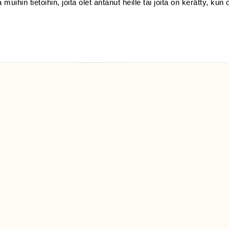
 muihin tietoihin, joita olet antanut heille tai joita on kerätty, kun 
(09) 228 08 210 (arkisin
klo 9-15)
Suomen
Luonto/tilaajapalvelu
Sörnäistenkatu 1
00580 Helsinki
ELU­
YHTEYSTIEDOT
ntaja on
Palautelomake
Yhteystiedot
palaute@suomenluonto.fi
Suomen Luonto
Sörnäistenkatu 1
00580 Helsinki
Mediatiedot
Tietosuojaseloste