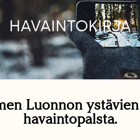
HAVAINTOKIRJA
en Luonnon ystävie
havaintopalsta.