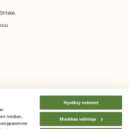
ättele.
äkuu
Hyväksy evästeet
an
sen median,
Muokkaa valintoja
. Kumppanimme
TILAA
SUOMEN