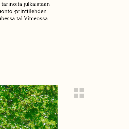
 tarinoita julkaistaan
onto -printtilehden
tubessa tai Vimeossa