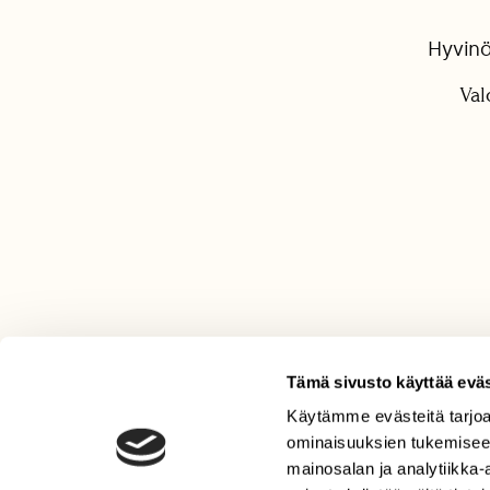
Hyvinä
Val
Tämä sivusto käyttää eväs
Käytämme evästeitä tarjoa
LEHTI
ominaisuuksien tukemisee
Uusin lehti
mainosalan ja analytiikka