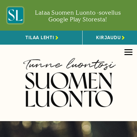
Lataa Suomen Luonto -sovellus
Google Play Storesta!
TILAA LEHTI
KIRJAUDU