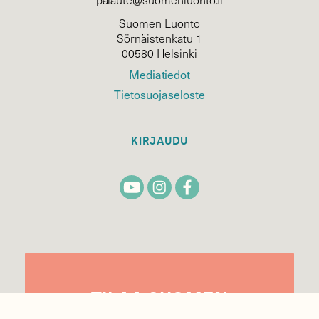
Suomen Luonto
Sörnäistenkatu 1
00580 Helsinki
Mediatiedot
Tietosuojaseloste
KIRJAUDU
TILAA
SUOMEN
LUONNON
UUTIS­KIRJE