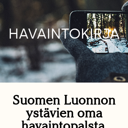
HAVAINTOKIRJA
Suomen Luonnon
ystävien oma
havaintopalsta.