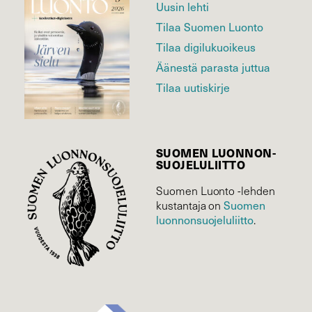
Uusin lehti
Tilaa Suomen Luonto
Tilaa digilukuoikeus
Äänestä parasta juttua
Tilaa uutiskirje
SUOMEN LUONNON­
SUOJELU­LIITTO
Suomen Luonto -lehden
kustantaja on
Suomen
luonnonsuojelu­liitto
.