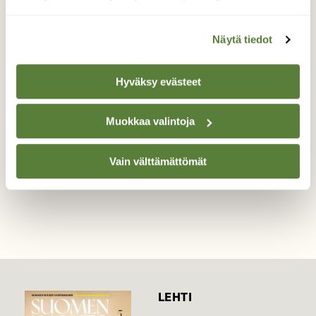
Kaveri
Näytä tiedot
Oravasta alkaa tulla kaveri, jutteleekin kun
nähdään :)
Hyväksy evästeet
Valokuvaaja: Kaarlo Asikainen, Iisalmi 9.2.2022
Muokkaa valintoja
Vain välttämättömät
TAKAISIN LISTAAN
LEHTI