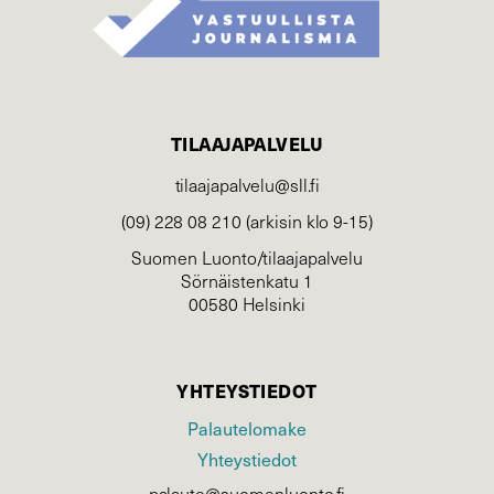
TILAAJAPALVELU
tilaajapalvelu@sll.fi
(09) 228 08 210 (arkisin klo 9-15)
Suomen Luonto/tilaajapalvelu
Sörnäistenkatu 1
00580 Helsinki
YHTEYSTIEDOT
Palautelomake
Yhteystiedot
palaute@suomenluonto.fi