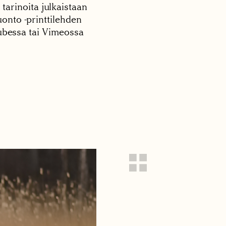
 tarinoita julkaistaan
onto -printtilehden
tubessa tai Vimeossa