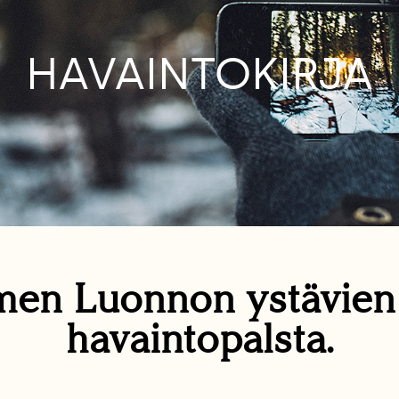
HAVAINTOKIRJA
en Luonnon ystävie
havaintopalsta.