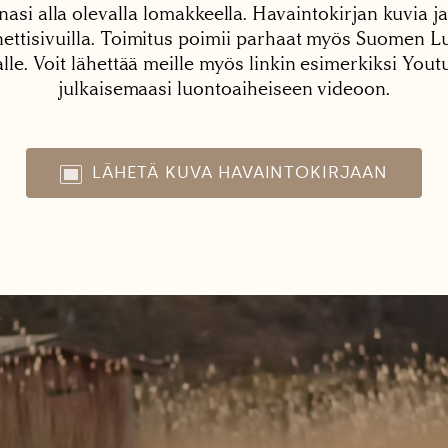
nasi alla olevalla lomakkeella. Havaintokirjan kuvia ja
tisivuilla. Toimitus poimii parhaat myös Suomen Lu
alle. Voit lähettää meille myös linkin esimerkiksi You
julkaisemaasi luontoaiheiseen videoon.
LÄHETÄ KUVA HAVAINTOKIRJAAN