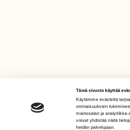
Tämä sivusto käyttää eväs
Käytämme evästeitä tarjoa
LEHTI
ominaisuuksien tukemisee
Uusin lehti
mainosalan ja analytiikka
Tilaa Suomen Luonto
voivat yhdistää näitä tietoja
heidän palvelujaan.
Tilaa digilukuoikeus