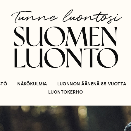
STÖ
NÄKÖKULMIA
LUONNON ÄÄNENÄ 85 VUOTTA
LUONTOKERHO