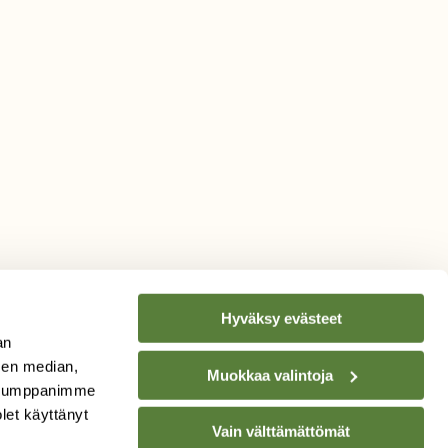
Hyväksy evästeet
an
sen median,
Muokkaa valintoja
. Kumppanimme
TILAA
SUOMEN
olet käyttänyt
LUONNON
UUTIS­KIRJE
Vain välttämättömät