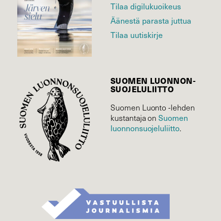
Tilaa digilukuoikeus
Äänestä parasta juttua
Tilaa uutiskirje
SUOMEN LUONNON­
SUOJELU­LIITTO
Suomen Luonto -lehden
kustantaja on
Suomen
luonnonsuojelu­liitto
.