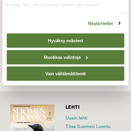
poikasta liikkui rannan tuntumassa.
kerätty, kun olet käyttänyt heidän palvelujaan.
Töyhtöhyyppä ei kuitenkaan ollut ilmeinen
uhka koska lähestyminen onnistui.
Näytä tiedot
Valokuvaaja: Irma Mikkola, Ruovesi 16.06.2018
Hyväksy evästeet
TAKAISIN LISTAAN
Muokkaa valintoja
Vain välttämättömät
LEHTI
Uusin lehti
Tilaa Suomen Luonto