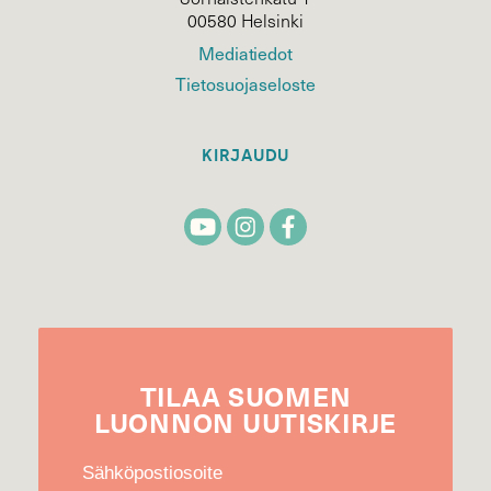
00580 Helsinki
Mediatiedot
Tietosuojaseloste
KIRJAUDU
TILAA
SUOMEN
LUONNON
UUTIS­KIRJE
Sähköpostiosoite