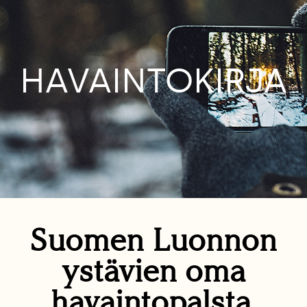
HAVAINTOKIRJA
Suomen Luonnon
ystävien oma
havaintopalsta.