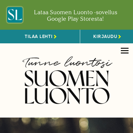
Lataa Suomen Luonto -sovellus
Google Play Storesta!
TILAA LEHTI
KIRJAUDU