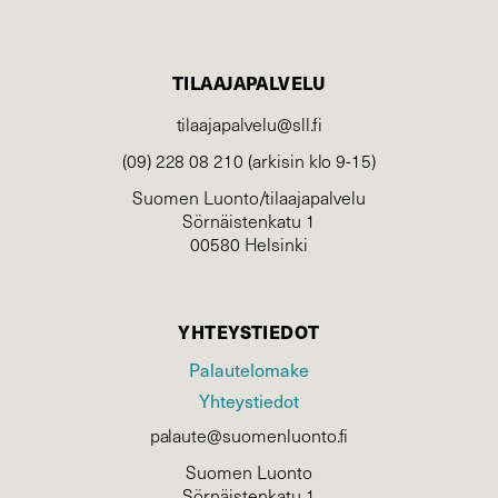
TILAAJAPALVELU
tilaajapalvelu@sll.fi
(09) 228 08 210 (arkisin klo 9-15)
Suomen Luonto/tilaajapalvelu
Sörnäistenkatu 1
00580 Helsinki
YHTEYSTIEDOT
Palautelomake
Yhteystiedot
palaute@suomenluonto.fi
Suomen Luonto
Sörnäistenkatu 1