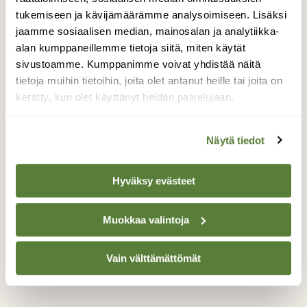
suositun lintujärven rannalla olevaa
tukemiseen ja kävijämäärämme analysoimiseen. Lisäksi
kaatunutta puunrunkoa. Iltasella lintu lähtee
jaamme sosiaalisen median, mainosalan ja analytiikka-
saalistusretkelle, mutta aamulla palaa
alan kumppaneillemme tietoja siitä, miten käytät
uskollisesti saman puunrungon päälle
sivustoamme. Kumppanimme voivat yhdistää näitä
nukkumaan. Kehrääjän hyrisevä ääni on
tietoja muihin tietoihin, joita olet antanut heille tai joita on
monille tuttu, mutta linnun näkeminen onkin
kerätty, kun olet käyttänyt heidän palvelujaan.
jo hankalampaa. Tästä kuvan kehrääjästä
onkin tullut monen lintuharrastajan
ensimmäinen havainto lajista ja lienee tällä
Näytä tiedot
hetkellä yksi Tampereen kuvatuimmista
linnuista.
Hyväksy evästeet
Valokuvaaja: Marko Piiroinen, Iidesjärvi, Tampere
26.9.2020
Muokkaa valintoja
Vain välttämättömät
TAKAISIN LISTAAN