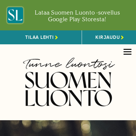
Lataa Suomen Luonto -sovellus
Google Play Storesta!
TILAA LEHTI
KIRJAUDU