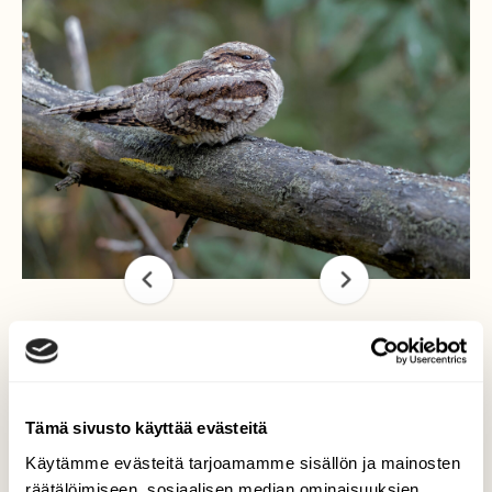
Kehrääjä päivälevolla
Tämä sivusto käyttää evästeitä
Tamperelaisia lintuharrastajia on
ilahduttanut viime päivinä läsnäolollaan
Käytämme evästeitä tarjoamamme sisällön ja mainosten
kehrääjä, joka pitää lepopaikkanaan
räätälöimiseen, sosiaalisen median ominaisuuksien