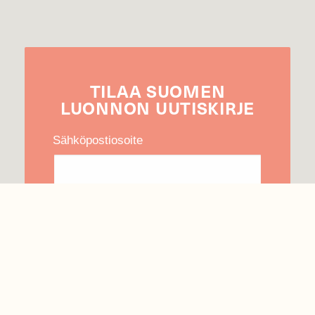
TILAA
SUOMEN
LUONNON
UUTIS­KIRJE
Sähköpostiosoite
Hyväksyn tietojeni käytön uutiskirjeen
lähettämiseen