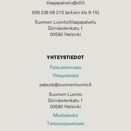
tilaajapalvelu@sll.fi
(09) 228 08 210 (arkisin klo 9-15)
Suomen Luonto/tilaajapalvelu
Sörnäistenkatu 1
00580 Helsinki
YHTEYSTIEDOT
Palautelomake
Yhteystiedot
palaute@suomenluonto.fi
Suomen Luonto
Sörnäistenkatu 1
00580 Helsinki
Mediatiedot
Tietosuojaseloste