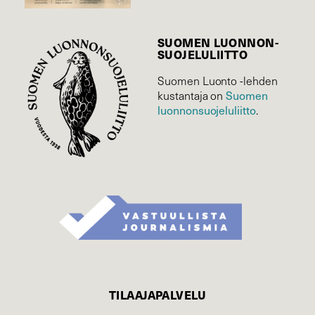
SUOMEN LUONNON­
SUOJELU­LIITTO
Suomen Luonto -lehden
kustantaja on
Suomen
luonnonsuojelu­liitto
.
TILAAJAPALVELU