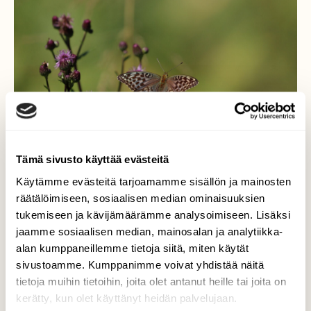
Tämä sivusto käyttää evästeitä
Käytämme evästeitä tarjoamamme sisällön ja mainosten
räätälöimiseen, sosiaalisen median ominaisuuksien
tukemiseen ja kävijämäärämme analysoimiseen. Lisäksi
jaamme sosiaalisen median, mainosalan ja analytiikka-
Keisarinviitta
alan kumppaneillemme tietoja siitä, miten käytät
sivustoamme. Kumppanimme voivat yhdistää näitä
Keisarinviittaperhosen valesina muoto
tietoja muihin tietoihin, joita olet antanut heille tai joita on
kerätty, kun olet käyttänyt heidän palvelujaan.
Valokuvaaja: Susanna Hannula, Parainen 24.7.23