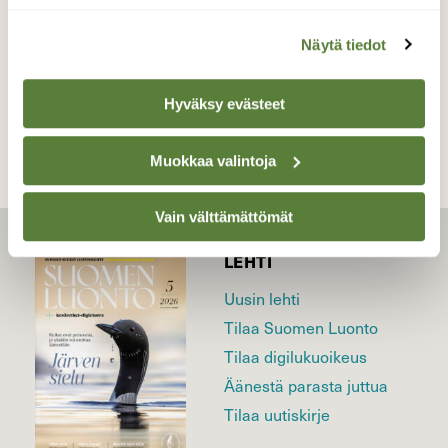
Näytä tiedot
TAKAISIN LISTAAN
Hyväksy evästeet
Muokkaa valintoja
Vain välttämättömät
LEHTI
Uusin lehti
Tilaa Suomen Luonto
Tilaa digilukuoikeus
Äänestä parasta juttua
Tilaa uutiskirje