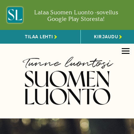
Lataa Suomen Luonto -sovellus
Google Play Storesta!
TILAA LEHTI
KIRJAUDU