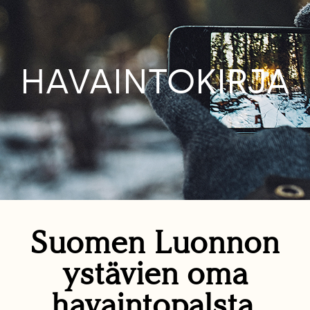
HAVAINTOKIRJA
Suomen Luonnon
ystävien oma
havaintopalsta.