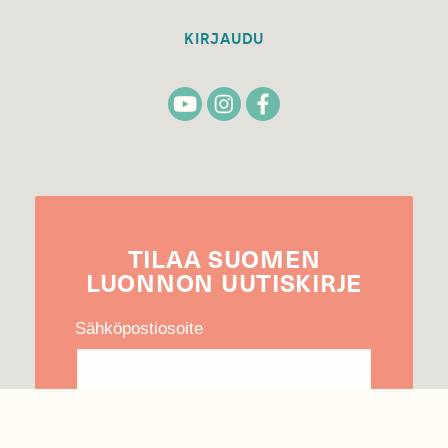
KIRJAUDU
TILAA
SUOMEN
LUONNON
UUTIS­KIRJE
Sähköpostiosoite
Hyväksyn tietojeni käytön uutiskirjeen
lähettämiseen