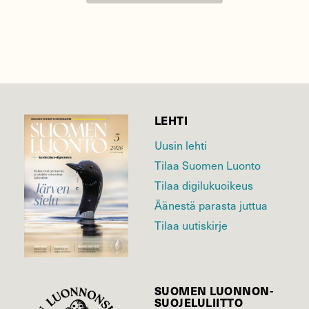
LEHTI
Uusin lehti
Tilaa Suomen Luonto
Tilaa digilukuoikeus
Äänestä parasta juttua
Tilaa uutiskirje
SUOMEN LUONNON­
SUOJELU­LIITTO