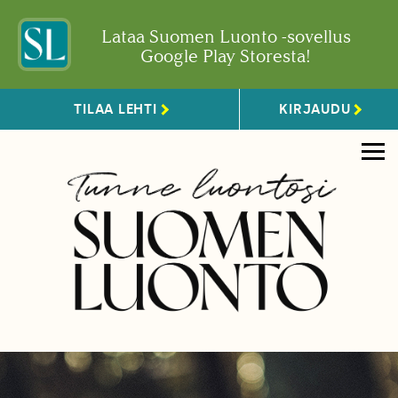
Lataa Suomen Luonto -sovellus
Google Play Storesta!
TILAA LEHTI
KIRJAUDU