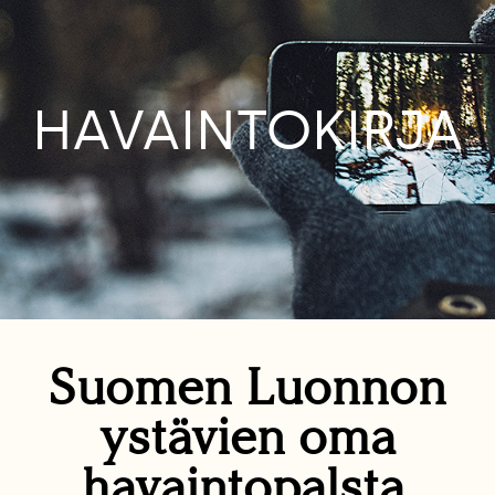
HAVAINTOKIRJA
Suomen Luonnon
ystävien oma
havaintopalsta.