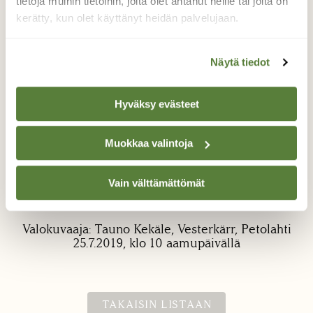
tietoja muihin tietoihin, joita olet antanut heille tai joita on
kerätty, kun olet käyttänyt heidän palvelujaan.
Näytä tiedot
Hyväksy evästeet
Keisarinviitta
Muokkaa valintoja
Eipä ole koskaan 50 vuotenani tullut näin
isoa hopeatäplää vaastaan. Facebookissa
oli tunnistajia jotka tiesivät kertoa perhosen
Vain välttämättömät
olevan Keisarinviitta.
Valokuvaaja: Tauno Kekäle, Vesterkärr, Petolahti
25.7.2019, klo 10 aamupäivällä
TAKAISIN LISTAAN