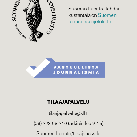
Suomen Luonto -lehden
Suomen
kustantaja on
luonnonsuojelu­liitto
.
TILAAJAPALVELU
tilaajapalvelu@sll.fi
(09) 228 08 210 (arkisin klo 9-15)
Suomen Luonto/tilaajapalvelu