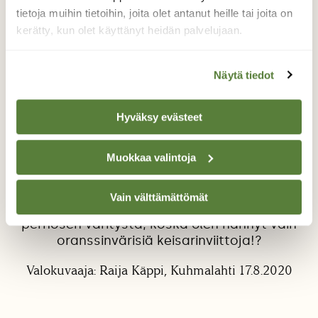
tietoja muihin tietoihin, joita olet antanut heille tai joita on
kerätty, kun olet käyttänyt heidän palvelujaan.
Näytä tiedot
Hyväksy evästeet
Keisarinviitta
auringonkukassa
Muokkaa valintoja
Sain seurata pitkän aikaa, kun perhonen imi
mettä auringonkukasta. Myös videon
Vain välttämättömät
onnistuin kuvaamaan. Ihmettelin ensin
perhosen väritystä, koska olen nähnyt vain
oranssinvärisiä keisarinviittoja!?
Valokuvaaja: Raija Käppi, Kuhmalahti 17.8.2020