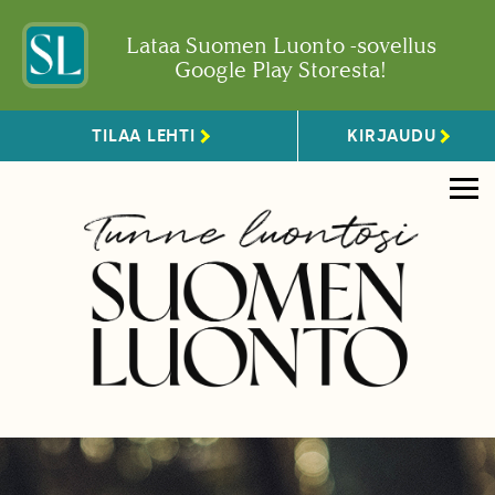
Lataa Suomen Luonto -sovellus
Google Play Storesta!
TILAA LEHTI
KIRJAUDU