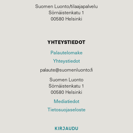
Suomen Luonto/tilaajapalvelu
Sörnäistenkatu 1
00580 Helsinki
YHTEYSTIEDOT
Palautelomake
Yhteystiedot
palaute@suomenluonto.fi
Suomen Luonto
Sörnäistenkatu 1
00580 Helsinki
Mediatiedot
Tietosuojaseloste
KIRJAUDU