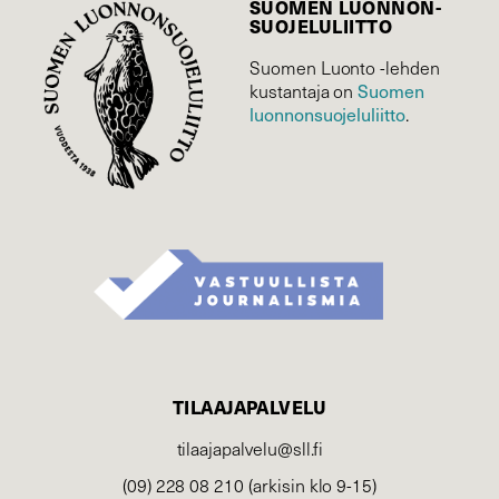
SUOMEN LUONNON­
SUOJELU­LIITTO
Suomen Luonto -lehden
Suomen
kustantaja on
luonnonsuojelu­liitto
.
TILAAJAPALVELU
tilaajapalvelu@sll.fi
(09) 228 08 210 (arkisin klo 9-15)