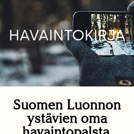
HAVAINTOKIRJA
Suomen Luonnon
ystävien oma
havaintopalsta.