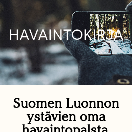
HAVAINTOKIRJA
Suomen Luonnon
ystävien oma
havaintopalsta.