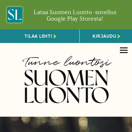
Lataa Suomen Luonto -sovellus
Google Play Storesta!
TILAA LEHTI
KIRJAUDU