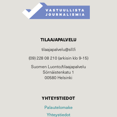
TILAAJAPALVELU
tilaajapalvelu@sll.fi
(09) 228 08 210 (arkisin klo 9-15)
Suomen Luonto/tilaajapalvelu
Sörnäistenkatu 1
00580 Helsinki
YHTEYSTIEDOT
Palautelomake
Yhteystiedot