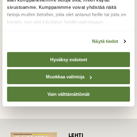
havainnut ainoatakaan, kunnes ollessani
sivustoamme. Kumppanimme voivat yhdistää näitä
poistumassa paikalta havaitsin pientareen
tietoja muihin tietoihin, joita olet antanut heille tai joita on
kukalla valesina-värimuotoisen
kerätty, kun olet käyttänyt heidän palvelujaan.
keisarinviitan. En ole koskaan aiemmin tuon
sävyistä perhosta nähnyt.
Näytä tiedot
Valokuvaaja: Liisa Niiva-Korpela, Taipalsaari
18.8.2020
Hyväksy evästeet
Muokkaa valintoja
TAKAISIN LISTAAN
Vain välttämättömät
LEHTI