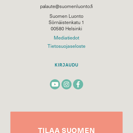
palaute@suomenluonto.fi
Suomen Luonto
Sörnäistenkatu 1
00580 Helsinki
Mediatiedot
Tietosuojaseloste
KIRJAUDU
TILAA
SUOMEN