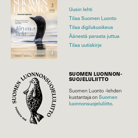
Uusin lehti
Tilaa Suomen Luonto
Tilaa digilukuoikeus
Äänestä parasta juttua
Tilaa uutiskirje
SUOMEN LUONNON­
SUOJELU­LIITTO
Suomen Luonto -lehden
Suomen
kustantaja on
luonnonsuojelu­liitto
.