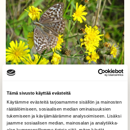
Tämä sivusto käyttää evästeitä
Keisarinviitta valesina
Käytämme evästeitä tarjoamamme sisällön ja mainosten
räätälöimiseen, sosiaalisen median ominaisuuksien
Elokuisella perhoskävelylläni paahteisen
tukemiseen ja kävijämäärämme analysoimiseen. Lisäksi
etelärinteen äärellä näin erittäin runsaasti
jaamme sosiaalisen median, mainosalan ja analytiikka-
nokkos- ja sitruunaperhosia. Hopeatäpliä en
alan kumppaneillemme tietoja siitä, miten käytät