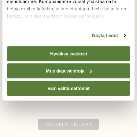
sivustoamme. Kumppanimme voivat yhdistää näitä
tietoja muihin tietoihin, joita olet antanut heille tai joita on
kerätty, kun olet käyttänyt heidän palvelujaan.
Keisarinviitta, Valesina-
muoto
Näytä tiedot
Mäkimeiramikasvusto on kuhissut erilaisia
Hyväksy evästeet
pölyttäjiä ja tavallisempia perhosia, mutta
tänään ruokailemassa oli keisarinviitta ja
sen erikoinen muoto, valesina. Ensimmäistä
Muokkaa valintoja
kertaa kohtasin tämän lajin luonnossa!
Vain välttämättömät
Valokuvaaja: Johanna, Jyväskylä, oma puutarha
18.8.2023
TAKAISIN LISTAAN