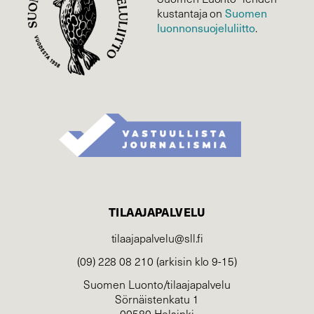
Suomen
kustantaja on
luonnonsuojelu­liitto
.
TILAAJAPALVELU
tilaajapalvelu@sll.fi
(09) 228 08 210 (arkisin klo 9-15)
Suomen Luonto/tilaajapalvelu
Sörnäistenkatu 1
00580 Helsinki