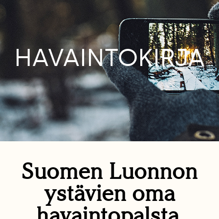
HAVAINTOKIRJA
Suomen Luonnon
ystävien oma
havaintopalsta.