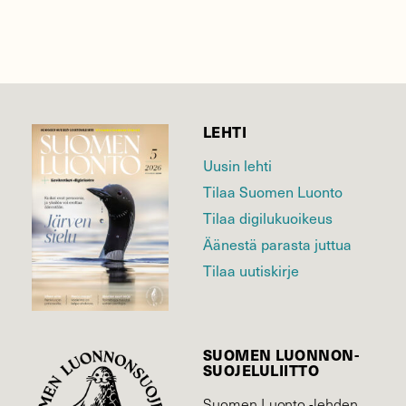
LEHTI
Uusin lehti
Tilaa Suomen Luonto
Tilaa digilukuoikeus
Äänestä parasta juttua
Tilaa uutiskirje
SUOMEN LUONNON­
SUOJELU­LIITTO
Suomen Luonto -lehden