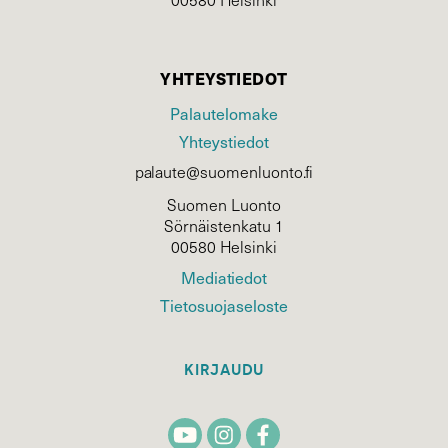
YHTEYSTIEDOT
Palautelomake
Yhteystiedot
palaute@suomenluonto.fi
Suomen Luonto
Sörnäistenkatu 1
00580 Helsinki
Mediatiedot
Tietosuojaseloste
KIRJAUDU