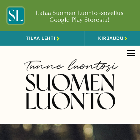
Lataa Suomen Luonto -sovellus
Google Play Storesta!
TILAA LEHTI
KIRJAUDU