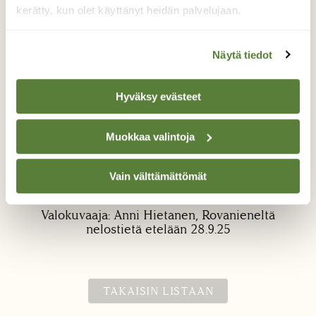
kerätty, kun olet käyttänyt heidän palvelujaan.
Näytä tiedot
Hyväksy evästeet
Keltaiset koivut
Muokkaa valintoja
Lähdettiin Rovaniemeltä 28.9.25 aamulla 4
tietä ja pikkasen Rovaniemen alapuolella oli
Vain välttämättömät
kaunis keltainen tievierusta 😊
Valokuvaaja: Anni Hietanen, Rovanieneltä
nelostietä etelään 28.9.25
TAKAISIN LISTAAN