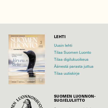
LEHTI
Uusin lehti
Tilaa Suomen Luonto
Tilaa digilukuoikeus
Äänestä parasta juttua
Tilaa uutiskirje
SUOMEN LUONNON­
SUOJELU­LIITTO