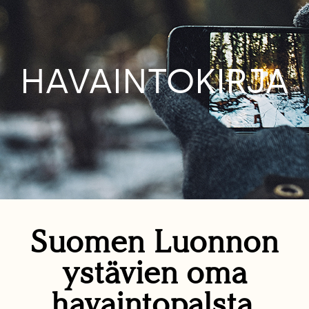
HAVAINTOKIRJA
Suomen Luonnon
ystävien oma
havaintopalsta.