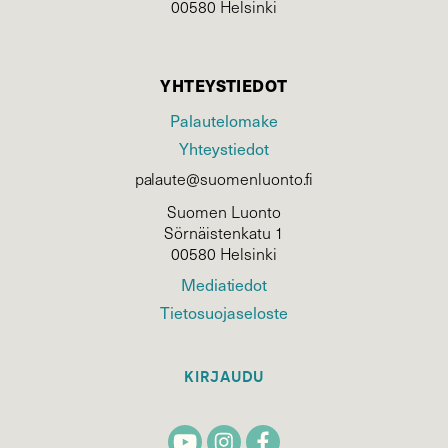
00580 Helsinki
YHTEYSTIEDOT
Palautelomake
Yhteystiedot
palaute@suomenluonto.fi
Suomen Luonto
Sörnäistenkatu 1
00580 Helsinki
Mediatiedot
Tietosuojaseloste
KIRJAUDU