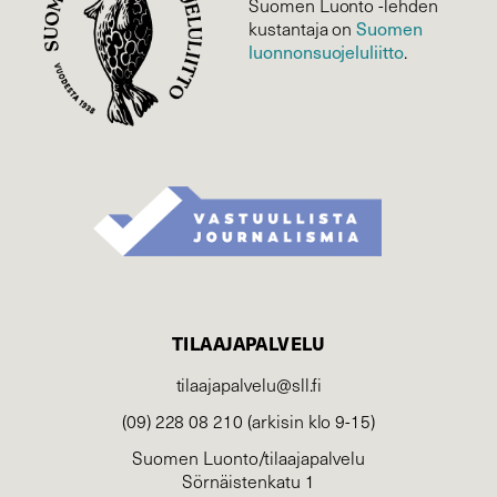
Suomen Luonto -lehden
Suomen
kustantaja on
luonnonsuojelu­liitto
.
TILAAJAPALVELU
tilaajapalvelu@sll.fi
(09) 228 08 210 (arkisin klo 9-15)
Suomen Luonto/tilaajapalvelu
Sörnäistenkatu 1