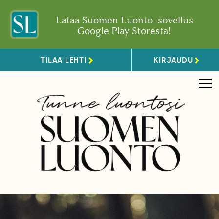
Lataa Suomen Luonto -sovellus
Google Play Storesta!
TILAA LEHTI
KIRJAUDU