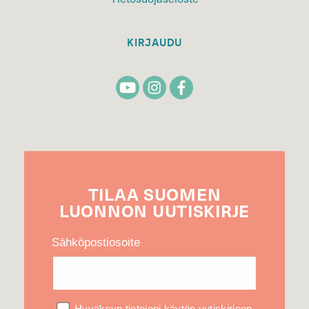
KIRJAUDU
TILAA
SUOMEN
LUONNON
UUTIS­KIRJE
Sähköpostiosoite
Hyväksyn tietojeni käytön uutiskirjeen