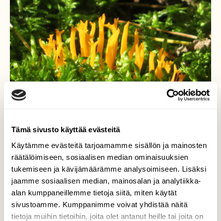
Tämä sivusto käyttää evästeitä
Käytämme evästeitä tarjoamamme sisällön ja mainosten
Keltasarvikkaita
räätälöimiseen, sosiaalisen median ominaisuuksien
tukemiseen ja kävijämäärämme analysoimiseen. Lisäksi
Erottuvat metsässä hyvin oranssinkeltaisen
jaamme sosiaalisen median, mainosalan ja analytiikka-
värinsä ansiosta. Kuuluvat hyytelösieniin;
alan kumppaneillemme tietoja siitä, miten käytät
eivät ole ruokasieniä.
sivustoamme. Kumppanimme voivat yhdistää näitä
Valokuvaaja: Risto Kangassalo, Hintsa, Raisio
tietoja muihin tietoihin, joita olet antanut heille tai joita on