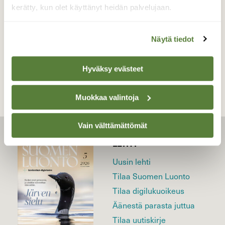
1.9.2022
kerätty, kun olet käyttänyt heidän palvelujaan.
Näytä tiedot
TAKAISIN LISTAAN
Hyväksy evästeet
Muokkaa valintoja
Vain välttämättömät
LEHTI
Uusin lehti
Tilaa Suomen Luonto
Tilaa digilukuoikeus
Äänestä parasta juttua
Tilaa uutiskirje