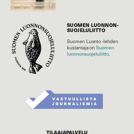
SUOMEN LUONNON­
SUOJELU­LIITTO
Suomen Luonto -lehden
Suomen
kustantaja on
luonnonsuojelu­liitto
.
TILAAJAPALVELU