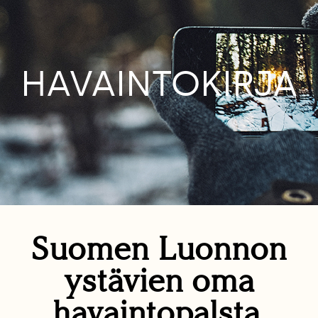
HAVAINTOKIRJA
Suomen Luonnon
ystävien oma
havaintopalsta.