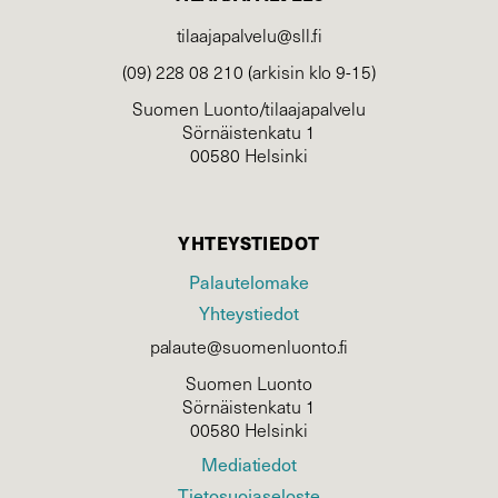
tilaajapalvelu@sll.fi
(09) 228 08 210 (arkisin klo 9-15)
Suomen Luonto/tilaajapalvelu
Sörnäistenkatu 1
00580 Helsinki
YHTEYSTIEDOT
Palautelomake
Yhteystiedot
palaute@suomenluonto.fi
Suomen Luonto
Sörnäistenkatu 1
00580 Helsinki
Mediatiedot
Tietosuojaseloste