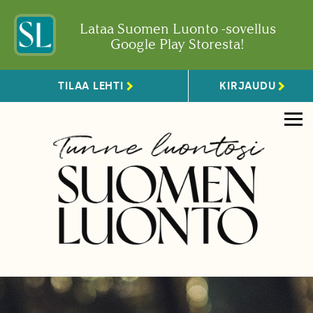
Lataa Suomen Luonto -sovellus
Google Play Storesta!
TILAA LEHTI
KIRJAUDU